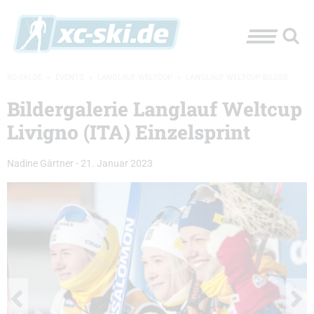
XC-SKI.DE
»
EVENTS
»
LANGLAUF-WELTCUP
»
LANGLAUF WELTCUP BILDER
Bildergalerie Langlauf Weltcup
Livigno (ITA) Einzelsprint
Nadine Gärtner
-
21. Januar 2023