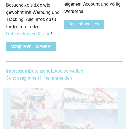
eigenem Account und völlig
Besuche xc-ski.de wie
werbefrei.
gewohnt mit Werbung und
Tracking. Alle Infos dazu
29
30
Jetzt abonnieren
findest du in der
Datenschutzerklärung
!
Akzeptieren und weiter
31
32
Impressum
Datenschutz
Abo verwalten
Schon registriert? Hier anmelden
33
34