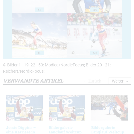
47
48
49
50
© Bilder 1 - 19, 22 - 50: Modica/NordicFocus; Bilder 20 - 21:
Reichert/NordicFocus;
VERWANDTE ARTIKEL
Zurück
Weiter
Jessie Diggins –
Bildergalerie
Bildergalerie
eine Karriere in
Langlauf Weltcup
Langlauf Weltcup