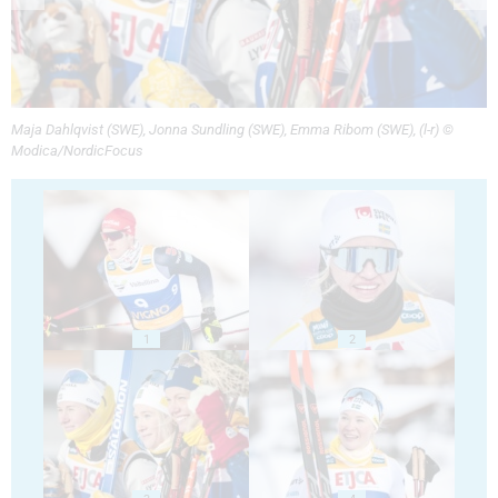
Maja Dahlqvist (SWE), Jonna Sundling (SWE), Emma Ribom (SWE), (l-r) ©
Modica/NordicFocus
1
2