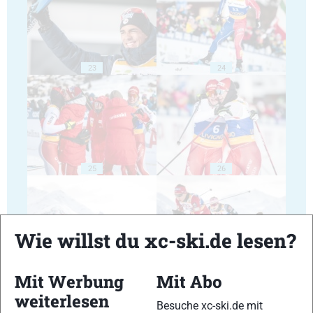
23
24
25
26
Wie willst du xc-ski.de lesen?
27
28
Mit Werbung
Mit Abo
weiterlesen
Besuche xc-ski.de mit