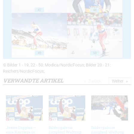
47
48
49
50
© Bilder 1 - 19, 22 - 50: Modica/NordicFocus; Bilder 20 - 21:
Reichert/NordicFocus;
VERWANDTE ARTIKEL
Zurück
Weiter
Jessie Diggins –
Bildergalerie
Bildergalerie
eine Karriere in
Langlauf Weltcup
Langlauf Weltcup