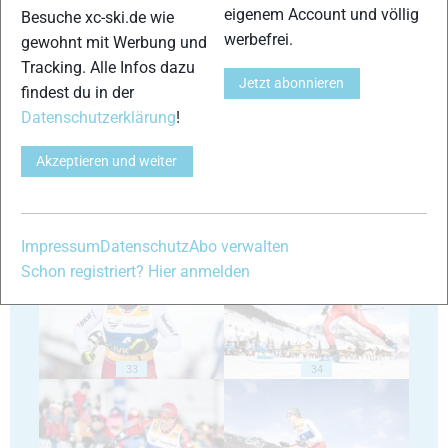
eigenem Account und völlig
Besuche xc-ski.de wie
werbefrei.
gewohnt mit Werbung und
Tracking. Alle Infos dazu
29
30
Jetzt abonnieren
findest du in der
Datenschutzerklärung
!
Akzeptieren und weiter
31
32
Impressum
Datenschutz
Abo verwalten
Schon registriert? Hier anmelden
33
34