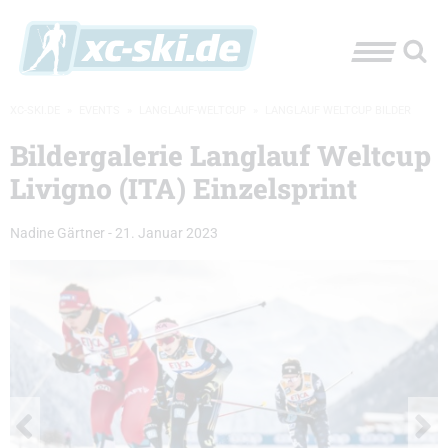
XC-SKI.DE
»
EVENTS
»
LANGLAUF-WELTCUP
»
LANGLAUF WELTCUP BILDER
Bildergalerie Langlauf Weltcup
Livigno (ITA) Einzelsprint
Nadine Gärtner
-
21. Januar 2023