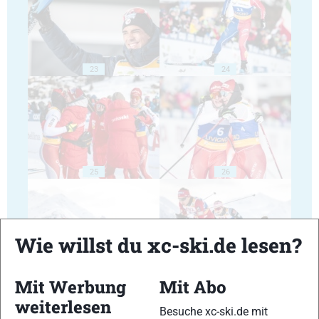
23
24
25
26
Wie willst du xc-ski.de lesen?
27
28
Mit Werbung
Mit Abo
weiterlesen
Besuche xc-ski.de mit