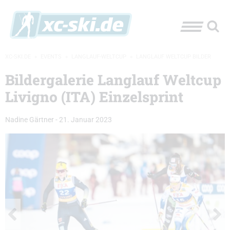
XC-SKI.DE
»
EVENTS
»
LANGLAUF-WELTCUP
»
LANGLAUF WELTCUP BILDER
Bildergalerie Langlauf Weltcup
Livigno (ITA) Einzelsprint
Nadine Gärtner
-
21. Januar 2023