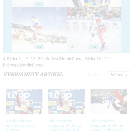
47
48
49
50
© Bilder 1 - 19, 22 - 50: Modica/NordicFocus; Bilder 20 - 21:
Reichert/NordicFocus;
VERWANDTE ARTIKEL
Zurück
Weiter
Jessie Diggins –
Bildergalerie
Bildergalerie
eine Karriere in
Langlauf Weltcup
Langlauf Weltcup
Bildern
Lake Placid (USA)
Lake Placid (USA)