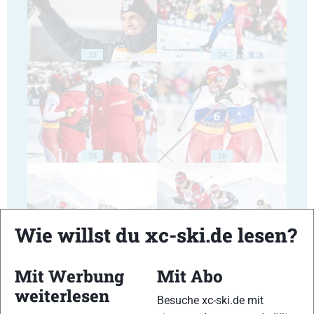
23
24
25
26
Wie willst du xc-ski.de lesen?
27
28
Mit Werbung
Mit Abo
weiterlesen
Besuche xc-ski.de mit