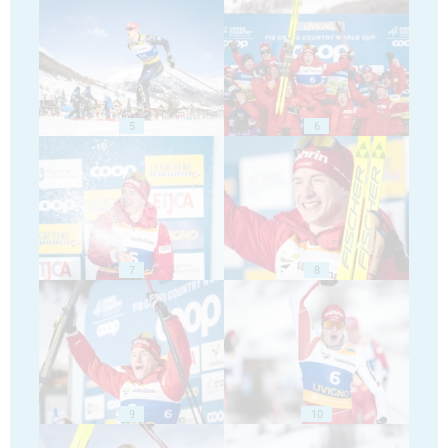
5
6
7
8
9
10