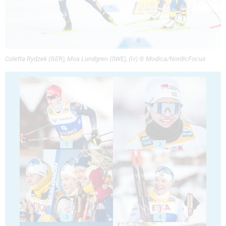
Coletta Rydzek (GER), Moa Lundgren (SWE), (l-r) © Modica/NordicFocus
1
2
3
4