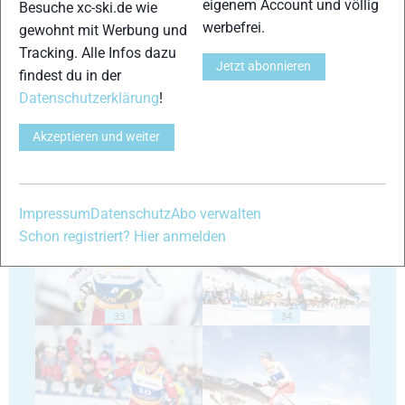
eigenem Account und völlig
Besuche xc-ski.de wie
werbefrei.
gewohnt mit Werbung und
Tracking. Alle Infos dazu
29
30
Jetzt abonnieren
findest du in der
Datenschutzerklärung
!
Akzeptieren und weiter
31
32
Impressum
Datenschutz
Abo verwalten
Schon registriert? Hier anmelden
33
34