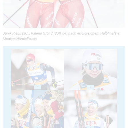
Janik Riebli (SUI), Valerio Grond (SUI), (l-r) nach erfolgreichem Halbfinale ©
Modica/NordicFocus
1
2