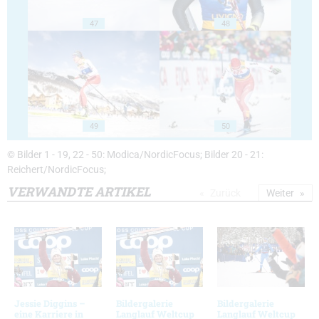
47
48
49
50
© Bilder 1 - 19, 22 - 50: Modica/NordicFocus; Bilder 20 - 21:
Reichert/NordicFocus;
VERWANDTE ARTIKEL
Zurück
Weiter
Jessie Diggins –
Bildergalerie
Bildergalerie
eine Karriere in
Langlauf Weltcup
Langlauf Weltcup