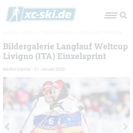
XC-SKI.DE
»
EVENTS
»
LANGLAUF-WELTCUP
»
LANGLAUF WELTCUP BILDER
Bildergalerie Langlauf Weltcup
Livigno (ITA) Einzelsprint
Nadine Gärtner
-
21. Januar 2023