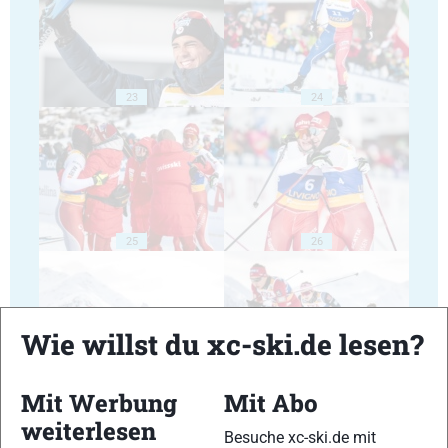
23
24
25
26
Wie willst du xc-ski.de lesen?
27
28
Mit Werbung
Mit Abo
weiterlesen
Besuche xc-ski.de mit