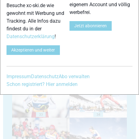
eigenem Account und völlig
Besuche xc-ski.de wie
werbefrei.
gewohnt mit Werbung und
Tracking. Alle Infos dazu
29
30
Jetzt abonnieren
findest du in der
Datenschutzerklärung
!
Akzeptieren und weiter
31
32
Impressum
Datenschutz
Abo verwalten
Schon registriert? Hier anmelden
33
34