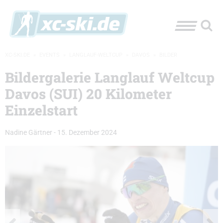
XC-SKI.DE
»
EVENTS
»
LANGLAUF-WELTCUP
»
DAVOS
»
BILDER
Bildergalerie Langlauf Weltcup
Davos (SUI) 20 Kilometer
Einzelstart
Nadine Gärtner
-
15. Dezember 2024