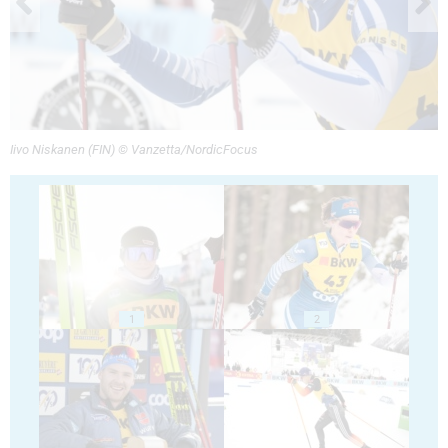
Iivo Niskanen (FIN) © Vanzetta/NordicFocus
1
2