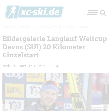
XC-SKI.DE
»
EVENTS
»
LANGLAUF-WELTCUP
»
DAVOS
»
BILDER
Bildergalerie Langlauf Weltcup
Davos (SUI) 20 Kilometer
Einzelstart
Nadine Gärtner
-
15. Dezember 2024