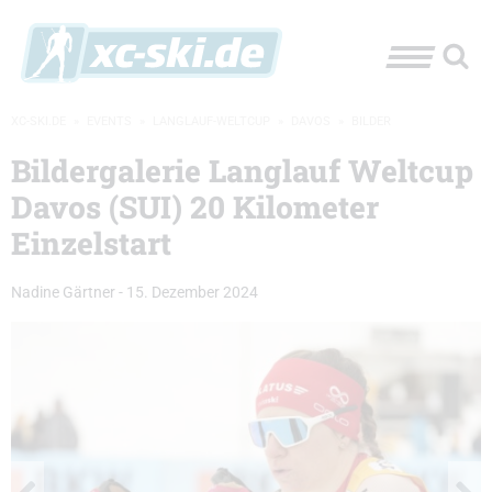
XC-SKI.DE
»
EVENTS
»
LANGLAUF-WELTCUP
»
DAVOS
»
BILDER
Bildergalerie Langlauf Weltcup
Davos (SUI) 20 Kilometer
Einzelstart
Nadine Gärtner
-
15. Dezember 2024