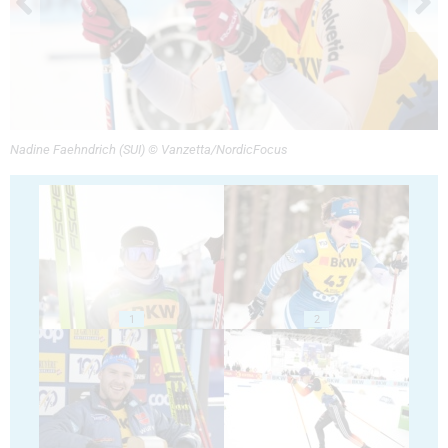
Nadine Faehndrich (SUI) © Vanzetta/NordicFocus
1
2