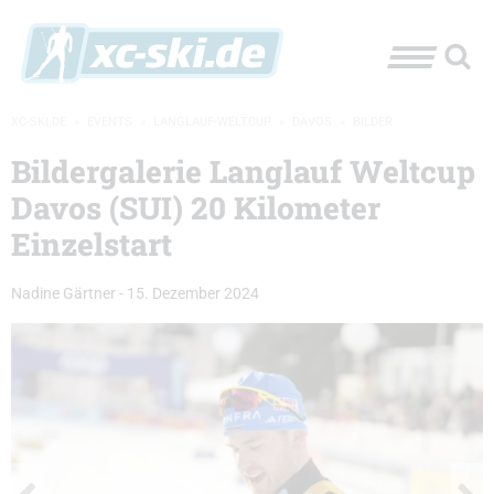
XC-SKI.DE
»
EVENTS
»
LANGLAUF-WELTCUP
»
DAVOS
»
BILDER
Bildergalerie Langlauf Weltcup
Davos (SUI) 20 Kilometer
Einzelstart
Nadine Gärtner
-
15. Dezember 2024