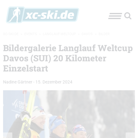
XC-SKI.DE
»
EVENTS
»
LANGLAUF-WELTCUP
»
DAVOS
»
BILDER
Bildergalerie Langlauf Weltcup
Davos (SUI) 20 Kilometer
Einzelstart
Nadine Gärtner
-
15. Dezember 2024