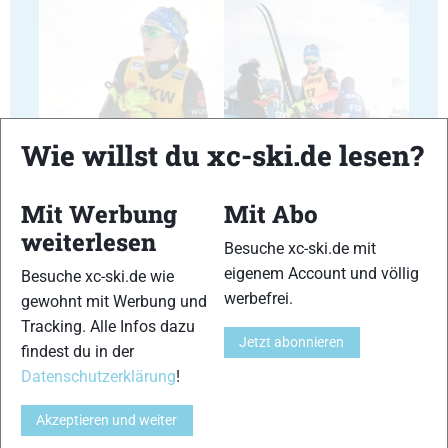
23
24
Wie willst du xc-ski.de lesen?
Mit Werbung
Mit Abo
weiterlesen
Besuche xc-ski.de mit
eigenem Account und völlig
Besuche xc-ski.de wie
25
26
werbefrei.
gewohnt mit Werbung und
Tracking. Alle Infos dazu
Jetzt abonnieren
findest du in der
Datenschutzerklärung
!
27
28
Akzeptieren und weiter