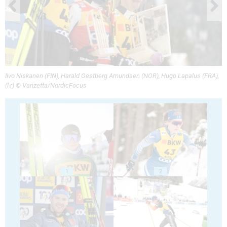
Iivo Niskanen (FIN), Harald Oestberg Amundsen (NOR), Hugo Lapalus (FRA),
(l-r) © Vanzetta/NordicFocus
1
2