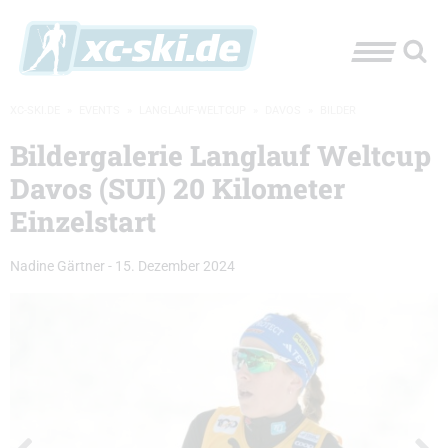
XC-SKI.DE
»
EVENTS
»
LANGLAUF-WELTCUP
»
DAVOS
»
BILDER
Bildergalerie Langlauf Weltcup
Davos (SUI) 20 Kilometer
Einzelstart
Nadine Gärtner
-
15. Dezember 2024