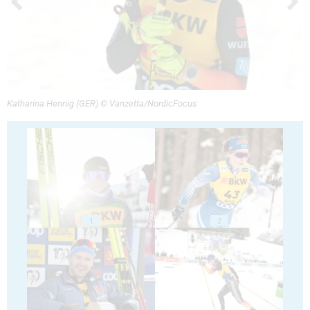
Katharina Hennig (GER) © Vanzetta/NordicFocus
1
2