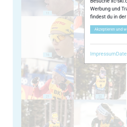
Besuche xc-ski.
Werbung und Tra
11
12
findest du in de
Akzeptieren und w
Impressum
Date
16
17
21
22