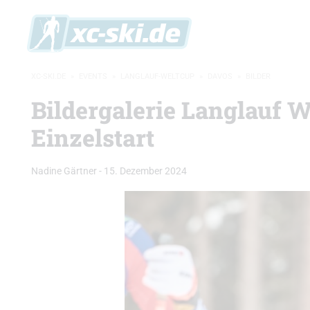
XC-SKI.DE
»
EVENTS
»
LANGLAUF-WELTCUP
»
DAVOS
»
BILDER
Bildergalerie Langlauf W
Einzelstart
Nadine Gärtner
-
15. Dezember 2024