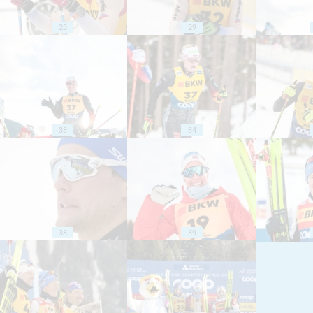
28
29
33
34
38
39