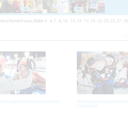
42
43
odica/NordicFocus; Bilder 3 - 4, 7 - 8, 10 - 12, 14 - 17, 19 - 21, 23, 25, 27 - 29
Z
erie Langlauf Weltcup Davos (SUI)
Bildergalerie Langlauf Weltc
Teamsprint