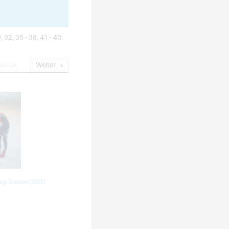
, 32, 35 - 38, 41 - 43:
urück
Weiter
up Davos (SUI)