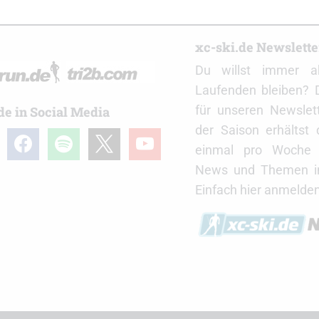
r
xc-ski.de Newslett
Du willst immer a
Laufenden bleiben? 
für unseren Newslet
de in Social Media
der Saison erhältst
gram
facebook
spotify
x
youtube
einmal pro Woche d
News und Themen in
Einfach hier anmelden