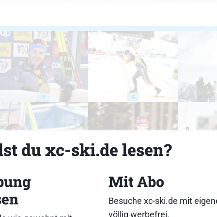
3
4
st du xc-ski.de lesen?
8
9
bung
Mit Abo
sen
Besuche xc-ski.de mit eige
völlig werbefrei.