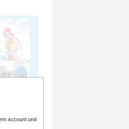
5
10
nem Account und