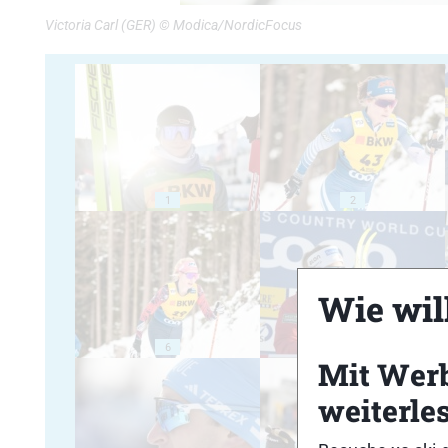
Victoria Carl (GER) © Modica/NordicFocus
1
2
Wie will
6
7
Mit Wer
weiterle