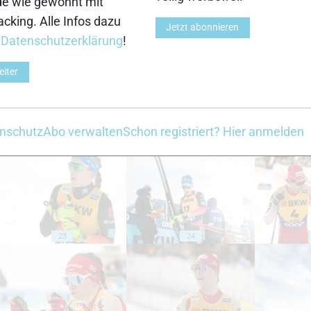
de wie gewohnt mit
cking. Alle Infos dazu
Jetzt abonnieren
13
14
r
Datenschutzerklärung
!
eiter
nschutz
Abo verwalten
Schon registriert? Hier anmelden
18
19
23
24