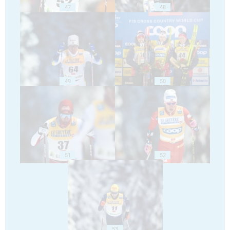
47
48
49
50
51
52
53