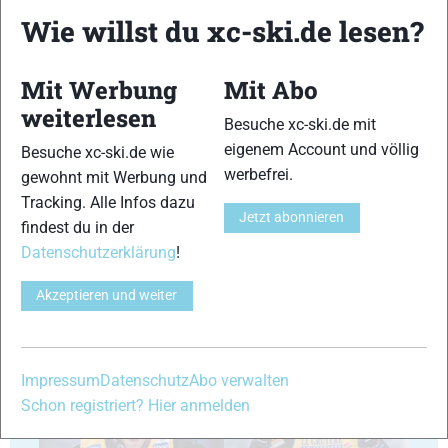
Wie willst du xc-ski.de lesen?
29
30
Mit Werbung
Mit Abo
weiterlesen
Besuche xc-ski.de mit
eigenem Account und völlig
Besuche xc-ski.de wie
werbefrei.
gewohnt mit Werbung und
Tracking. Alle Infos dazu
31
32
Jetzt abonnieren
findest du in der
Datenschutzerklärung
!
Akzeptieren und weiter
33
34
Impressum
Datenschutz
Abo verwalten
Schon registriert? Hier anmelden