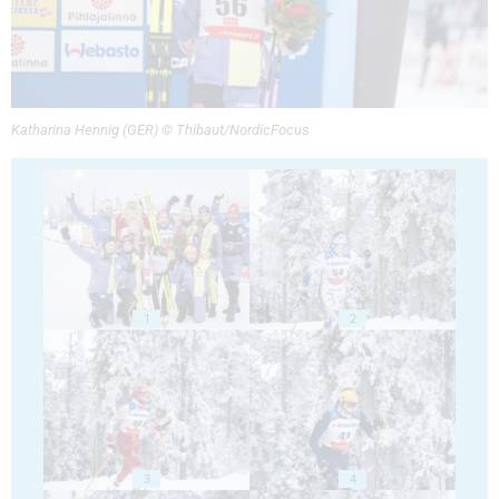
Katharina Hennig (GER) © Thibaut/NordicFocus
1
2
3
4