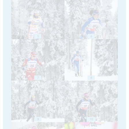
5
6
7
8
9
10