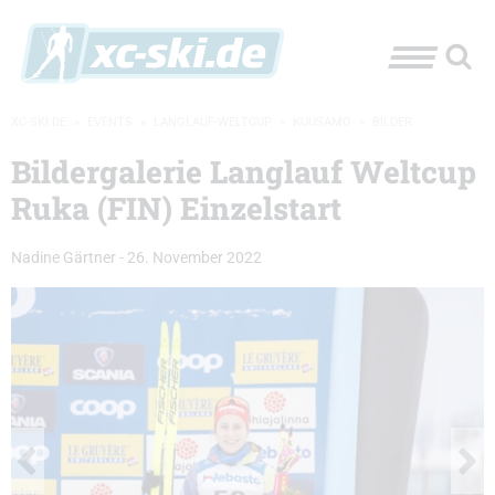
XC-SKI.DE
»
EVENTS
»
LANGLAUF-WELTCUP
»
KUUSAMO
»
BILDER
Bildergalerie Langlauf Weltcup
Ruka (FIN) Einzelstart
Nadine Gärtner
-
26. November 2022