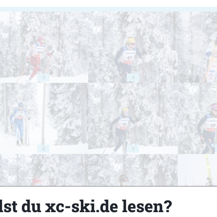
3
4
8
9
st du xc-ski.de lesen?