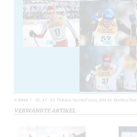
46
47
51
© Bilder 1 - 45, 47 - 53: Thibaut/NordicFocus; Bild 46: Modica/No
VERWANDTE ARTIKEL