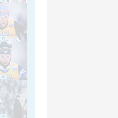
35
40
45