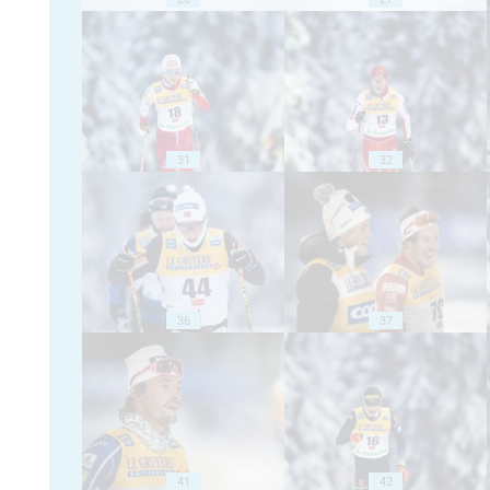
31
32
36
37
41
42