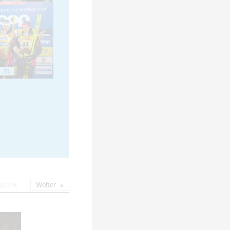
50
urück
Weiter