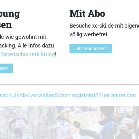
13
14
bung
Mit Abo
sen
Besuche xc-ski.de mit eige
völlig werbefrei.
de wie gewohnt mit
cking. Alle Infos dazu
18
19
Jetzt abonnieren
r
Datenschutzerklärung
!
eiter
23
24
nschutz
Abo verwalten
Schon registriert? Hier anmelden
28
29