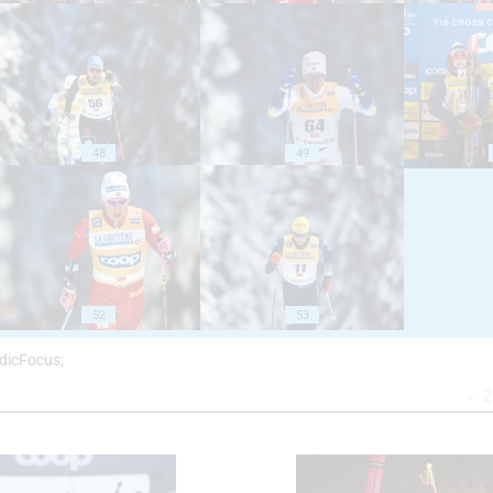
48
49
52
53
rdicFocus;
Z