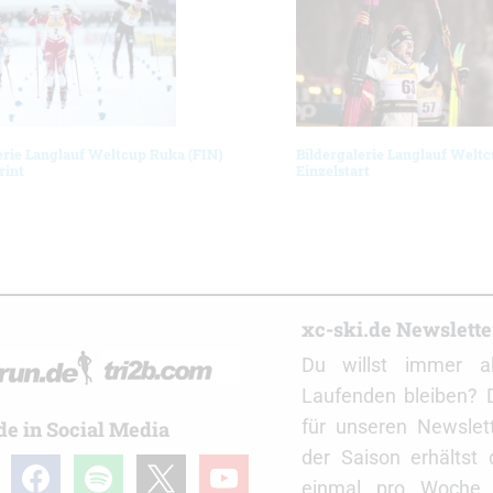
erie Langlauf Weltcup Ruka (FIN)
Bildergalerie Langlauf Welt
rint
Einzelstart
r
xc-ski.de Newslett
Du willst immer a
Laufenden bleiben? 
für unseren Newslet
de in Social Media
der Saison erhältst
gram
facebook
spotify
x
youtube
einmal pro Woche d