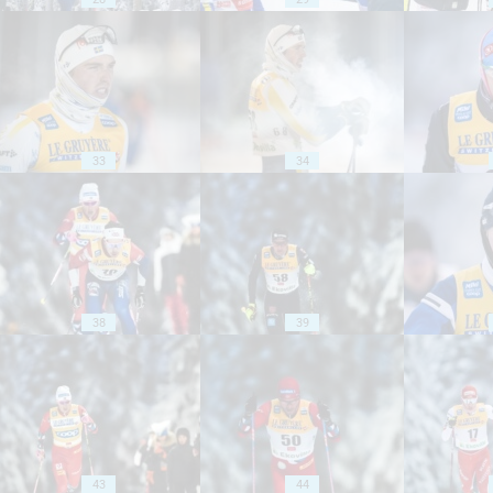
33
34
38
39
43
44