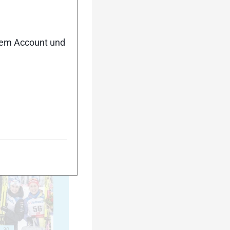
15
nem Account und
20
25
30