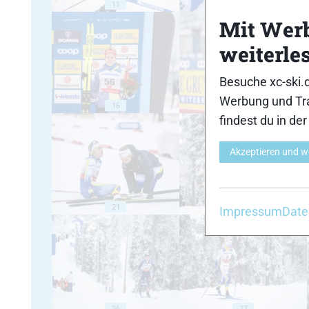
11
12
Mit Wer
weiterle
Besuche xc-ski.
Werbung und Tra
16
17
findest du in de
Akzeptieren und w
21
22
Impressum
Date
26
27