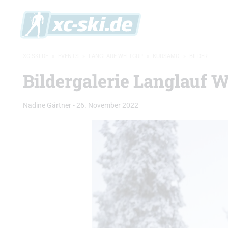
XC-SKI.DE
»
EVENTS
»
LANGLAUF-WELTCUP
»
KUUSAMO
»
BILDER
Bildergalerie Langlauf W
Nadine Gärtner
-
26. November 2022