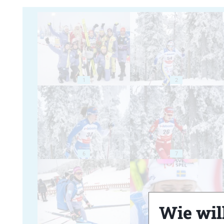
1
2
6
7
Wie will