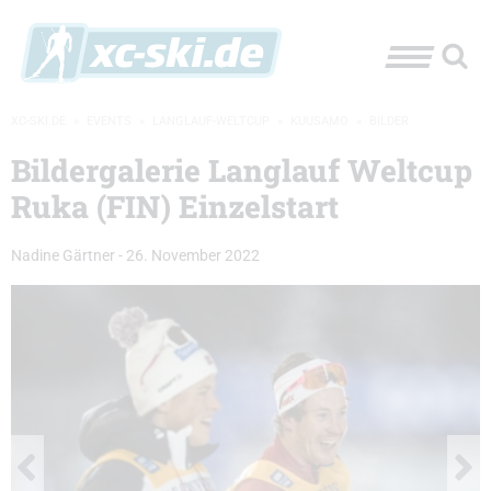
XC-SKI.DE
»
EVENTS
»
LANGLAUF-WELTCUP
»
KUUSAMO
»
BILDER
Bildergalerie Langlauf Weltcup
Ruka (FIN) Einzelstart
Nadine Gärtner
-
26. November 2022