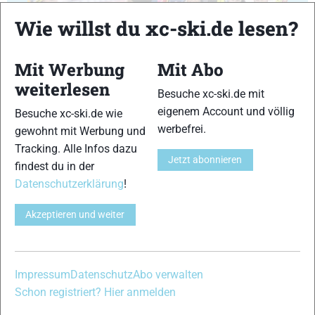
Wie willst du xc-ski.de lesen?
29
30
Mit Werbung
Mit Abo
weiterlesen
Besuche xc-ski.de mit
eigenem Account und völlig
Besuche xc-ski.de wie
werbefrei.
gewohnt mit Werbung und
Tracking. Alle Infos dazu
31
32
Jetzt abonnieren
findest du in der
Datenschutzerklärung
!
Akzeptieren und weiter
33
34
Impressum
Datenschutz
Abo verwalten
Schon registriert? Hier anmelden