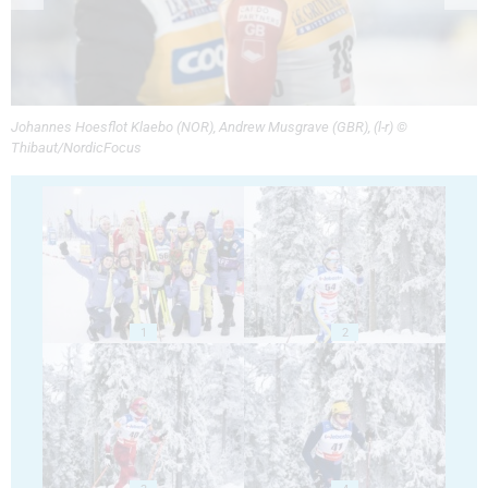
Johannes Hoesflot Klaebo (NOR), Andrew Musgrave (GBR), (l-r) ©
Thibaut/NordicFocus
1
2