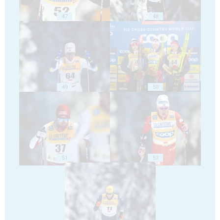
47
48
49
50
51
52