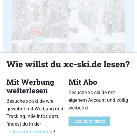
25
26
Wie willst du xc-ski.de lesen?
Mit Werbung
Mit Abo
27
28
weiterlesen
Besuche xc-ski.de mit
eigenem Account und völlig
Besuche xc-ski.de wie
werbefrei.
gewohnt mit Werbung und
Tracking. Alle Infos dazu
Jetzt abonnieren
findest du in der
29
30
Datenschutzerklärung
!