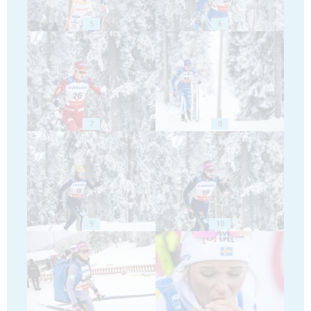
5
6
7
8
9
10