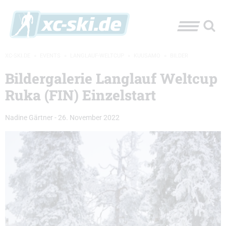
XC-SKI.DE
»
EVENTS
»
LANGLAUF-WELTCUP
»
KUUSAMO
»
BILDER
Bildergalerie Langlauf Weltcup
Ruka (FIN) Einzelstart
Nadine Gärtner
-
26. November 2022