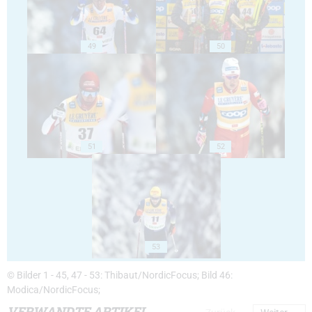
49
50
51
52
53
© Bilder 1 - 45, 47 - 53: Thibaut/NordicFocus; Bild 46:
Modica/NordicFocus;
VERWANDTE ARTIKEL