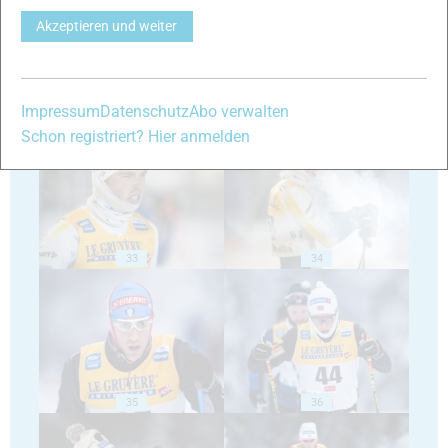
Akzeptieren und weiter
Impressum
Datenschutz
Abo verwalten
31
32
Schon registriert? Hier anmelden
33
34
35
36