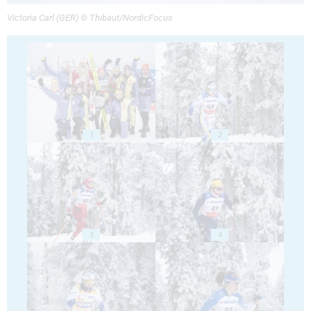
Victoria Carl (GER) © Thibaut/NordicFocus
1
2
3
4