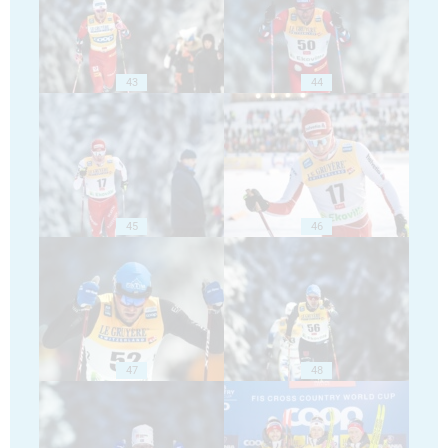
43
44
45
46
47
48