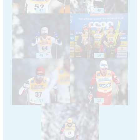
47
48
49
50
51
52