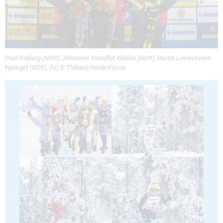
Paal Golberg (NOR), Johannes Hoesflot Klaebo (NOR), Martin Loewstroem
Nyenget (NOR), (l-r) © Thibaut/NordicFocus
1
2