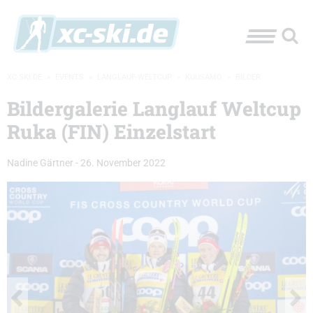
XC-SKI.DE
»
EVENTS
»
LANGLAUF-WELTCUP
»
KUUSAMO
»
BILDER
Bildergalerie Langlauf Weltcup
Ruka (FIN) Einzelstart
Nadine Gärtner
-
26. November 2022