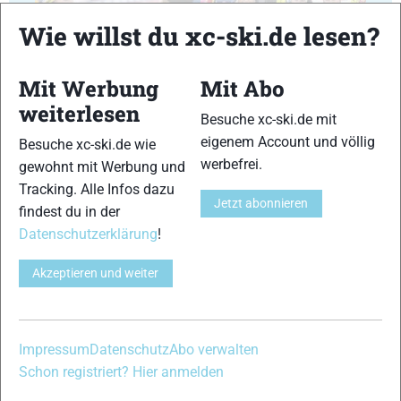
Wie willst du xc-ski.de lesen?
29
30
Mit Werbung
Mit Abo
weiterlesen
Besuche xc-ski.de mit
eigenem Account und völlig
Besuche xc-ski.de wie
werbefrei.
gewohnt mit Werbung und
Tracking. Alle Infos dazu
31
32
Jetzt abonnieren
findest du in der
Datenschutzerklärung
!
Akzeptieren und weiter
33
34
Impressum
Datenschutz
Abo verwalten
Schon registriert? Hier anmelden