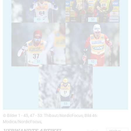
49
50
51
52
53
© Bilder 1 - 45, 47 - 53: Thibaut/NordicFocus; Bild 46:
Modica/NordicFocus;
VERWANDTE ARTIKEL