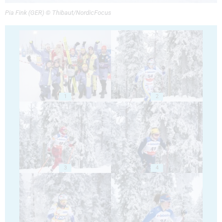
Pia Fink (GER) © Thibaut/NordicFocus
1
2
3
4