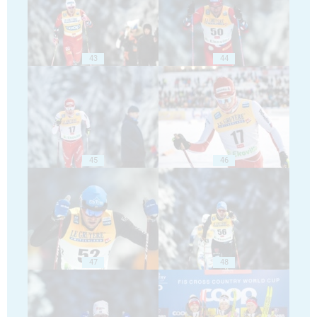
43
44
45
46
47
48