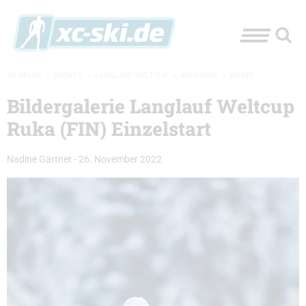
XC-SKI.DE
»
EVENTS
»
LANGLAUF-WELTCUP
»
KUUSAMO
»
BILDER
Bildergalerie Langlauf Weltcup
Ruka (FIN) Einzelstart
Nadine Gärtner
-
26. November 2022