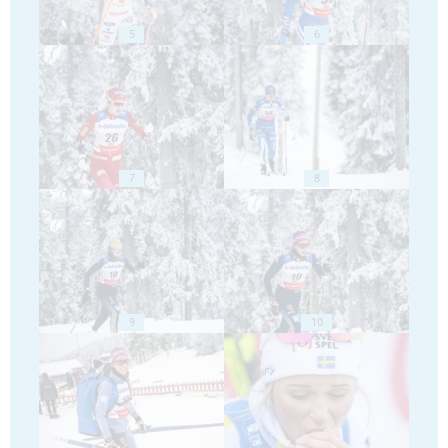
5
6
7
8
9
10