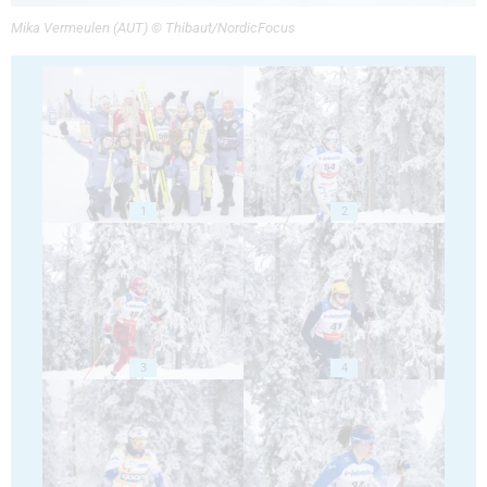
Mika Vermeulen (AUT) © Thibaut/NordicFocus
1
2
3
4