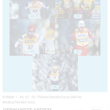
49
50
51
52
53
© Bilder 1 - 45, 47 - 53: Thibaut/NordicFocus; Bild 46:
Modica/NordicFocus;
VERWANDTE ARTIKEL