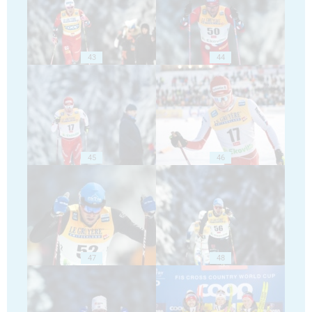
43
44
45
46
47
48