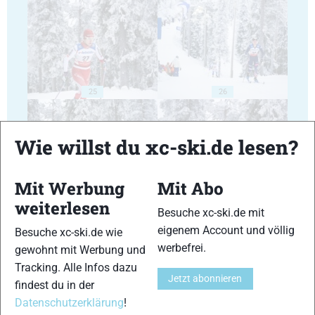
25
26
Wie willst du xc-ski.de lesen?
Mit Werbung
Mit Abo
27
28
weiterlesen
Besuche xc-ski.de mit
eigenem Account und völlig
Besuche xc-ski.de wie
werbefrei.
gewohnt mit Werbung und
Tracking. Alle Infos dazu
Jetzt abonnieren
findest du in der
29
30
Datenschutzerklärung
!