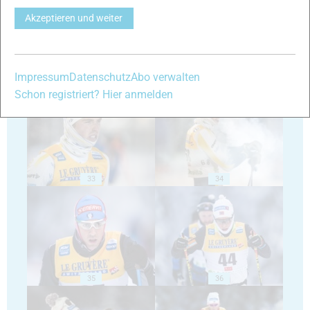
Akzeptieren und weiter
Impressum
Datenschutz
Abo verwalten
31
32
Schon registriert? Hier anmelden
33
34
35
36