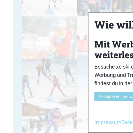
16
17
Wie will
Mit Wer
weiterle
21
22
Besuche xc-ski.
Werbung und Tra
findest du in de
Akzeptieren und w
26
27
Impressum
Date