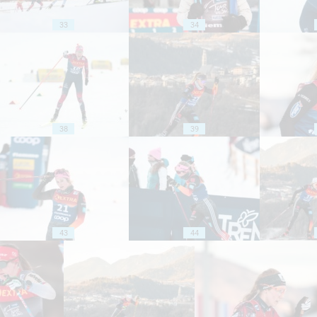
33
34
38
39
43
44