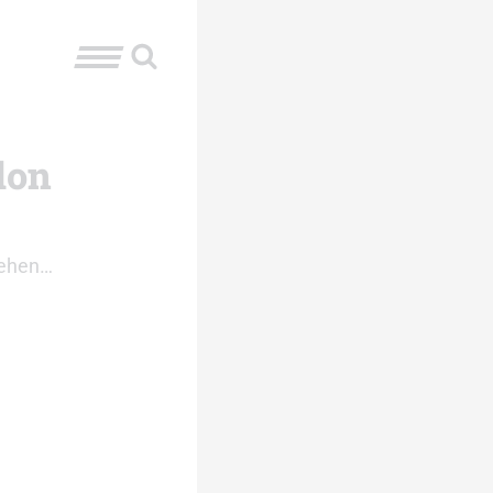
lon
nsehen…