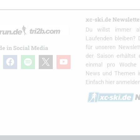
r
xc-ski.de Newslett
Du willst immer a
Laufenden bleiben? 
für unseren Newslet
de in Social Media
der Saison erhältst
gram
facebook
spotify
x
youtube
einmal pro Woche d
News und Themen in
Einfach hier anmelden