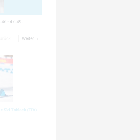
, 46 - 47, 49:
urück
Weiter
de Ski Toblach (ITA)