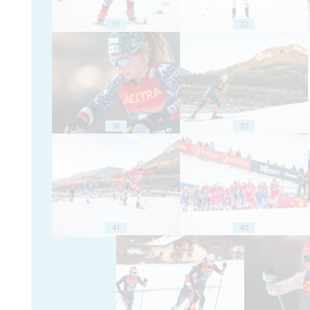
31
32
36
37
41
42