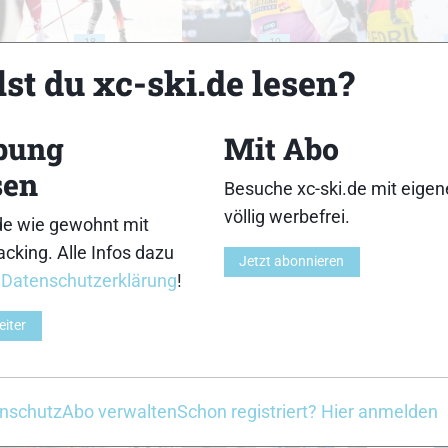
18
19
st du xc-ski.de lesen?
bung
Mit Abo
sen
Besuche xc-ski.de mit eige
23
24
völlig werbefrei.
de wie gewohnt mit
cking. Alle Infos dazu
Jetzt abonnieren
r
Datenschutzerklärung
!
eiter
28
29
nschutz
Abo verwalten
Schon registriert? Hier anmelden