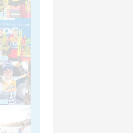
5
10
15