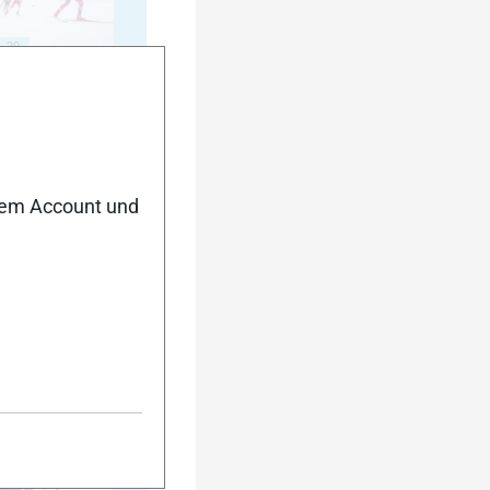
20
nem Account und
25
30