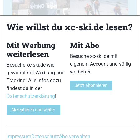
Wie willst du xc-ski.de lesen?
25
26
Mit Werbung
Mit Abo
weiterlesen
Besuche xc-ski.de mit
eigenem Account und völlig
Besuche xc-ski.de wie
werbefrei.
gewohnt mit Werbung und
Tracking. Alle Infos dazu
Jetzt abonnieren
27
28
findest du in der
Datenschutzerklärung
!
Akzeptieren und weiter
29
30
Impressum
Datenschutz
Abo verwalten