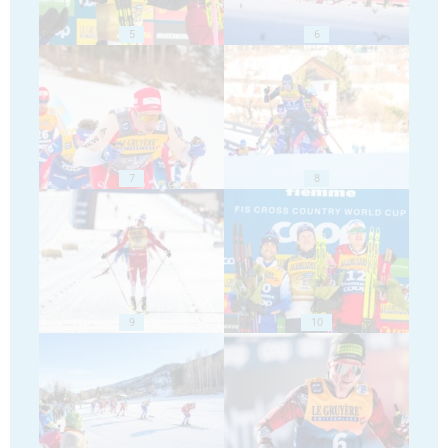
5
6
7
8
9
10