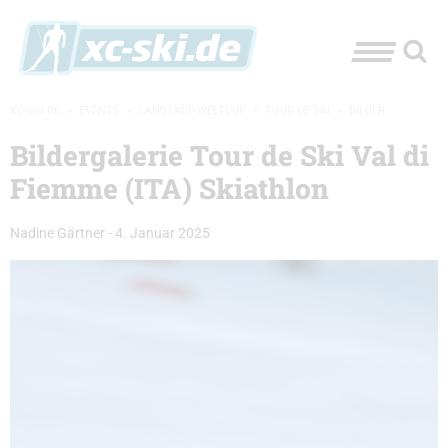
XC-SKI.DE
»
EVENTS
»
LANGLAUF-WELTCUP
»
TOUR DE SKI
»
BILDER
Bildergalerie Tour de Ski Val di
Fiemme (ITA) Skiathlon
Nadine Gärtner
-
4. Januar 2025