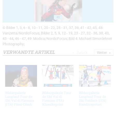
49
© Bilder 1, 3, 6 - 8, 10 - 11, 20 - 22, 28 - 31, 37, 39, 41 - 42, 45, 48:
Vanzetta/NordicFocus; Bilder 2, 5, 9, 12 - 19, 23 - 27, 32 - 36, 38, 40,
43 - 44, 46 - 47, 49: Modica/NordicFocus; Bild 4: Michael Simonlehner
Photography;
VERWANDTE ARTIKEL
Zurück
Weiter
Bildergalerie
Bildergalerie Tour
Bildergalerie
Langlauf Tour de
de Ski Val di
Langlauf Tour de
Ski Val di Fiemme
Fiemme (ITA)
Ski Toblach (ITA)
(ITA) Final Climb
Klassiksprint
Handicapstart