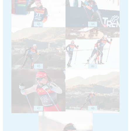
43
44
45
46
47
48