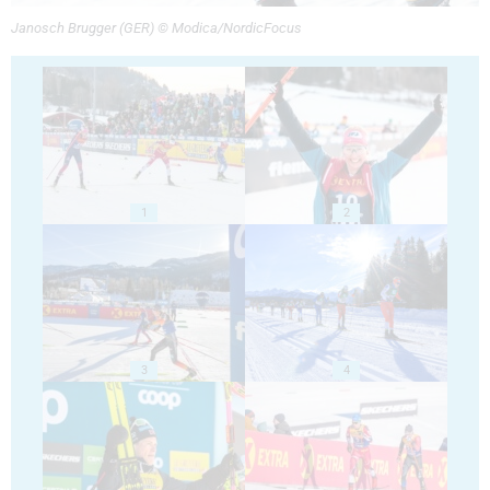
Janosch Brugger (GER) © Modica/NordicFocus
1
2
3
4