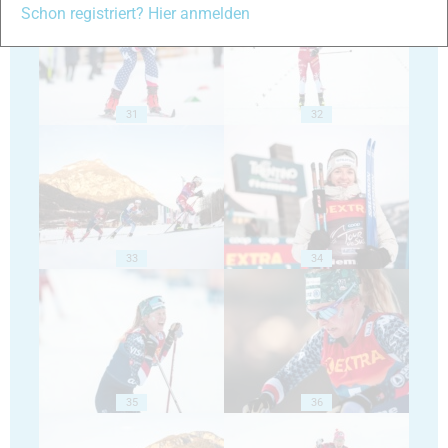
Schon registriert? Hier anmelden
31
32
33
34
35
36