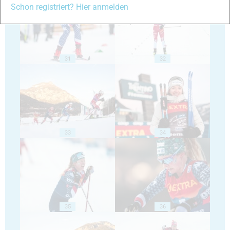
Schon registriert? Hier anmelden
31
32
33
34
35
36