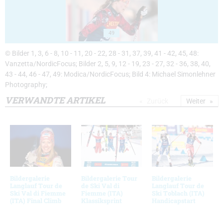
49
© Bilder 1, 3, 6 - 8, 10 - 11, 20 - 22, 28 - 31, 37, 39, 41 - 42, 45, 48:
Vanzetta/NordicFocus; Bilder 2, 5, 9, 12 - 19, 23 - 27, 32 - 36, 38, 40,
43 - 44, 46 - 47, 49: Modica/NordicFocus; Bild 4: Michael Simonlehner
Photography;
VERWANDTE ARTIKEL
Zurück
Weiter
Bildergalerie
Bildergalerie Tour
Bildergalerie
Langlauf Tour de
de Ski Val di
Langlauf Tour de
Ski Val di Fiemme
Fiemme (ITA)
Ski Toblach (ITA)
(ITA) Final Climb
Klassiksprint
Handicapstart