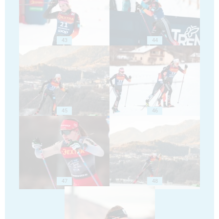
43
44
45
46
47
48