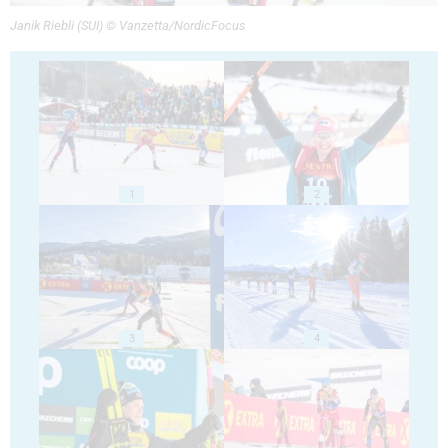
Janik Riebli (SUI) © Vanzetta/NordicFocus
1
2
3
4