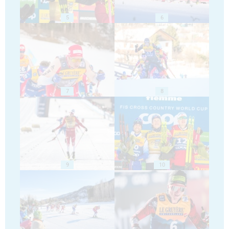
5
6
7
8
9
10