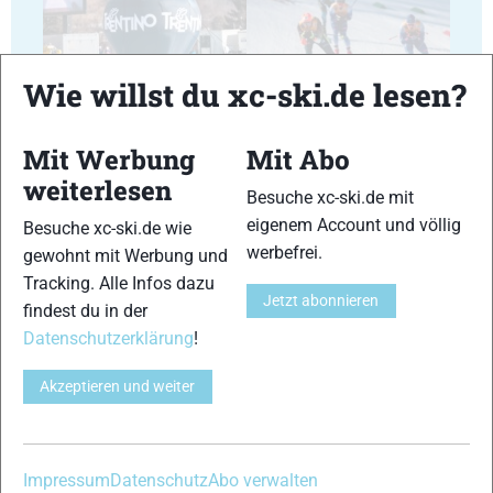
Wie willst du xc-ski.de lesen?
25
26
Mit Werbung
Mit Abo
weiterlesen
Besuche xc-ski.de mit
eigenem Account und völlig
Besuche xc-ski.de wie
werbefrei.
gewohnt mit Werbung und
Tracking. Alle Infos dazu
Jetzt abonnieren
27
28
findest du in der
Datenschutzerklärung
!
Akzeptieren und weiter
29
30
Impressum
Datenschutz
Abo verwalten