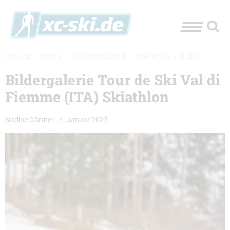
XC-SKI.DE
»
EVENTS
»
LANGLAUF-WELTCUP
»
TOUR DE SKI
»
BILDER
Bildergalerie Tour de Ski Val di
Fiemme (ITA) Skiathlon
Nadine Gärtner
-
4. Januar 2025