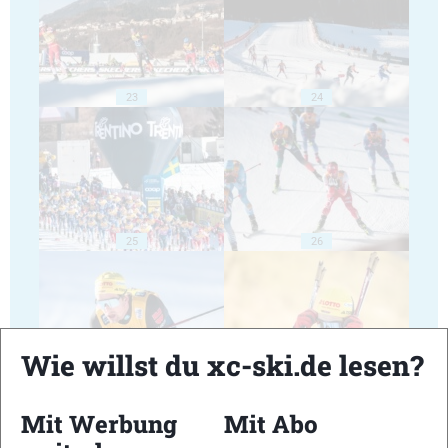
23
24
25
26
Wie willst du xc-ski.de lesen?
27
28
Mit Werbung
Mit Abo