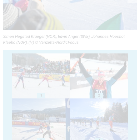
Simen Hegstad Krueger (NOR), Edvin Anger (SWE), Johannes Hoesflot
Klaebo (NOR), (l-r) © Vanzetta/NordicFocus
1
2