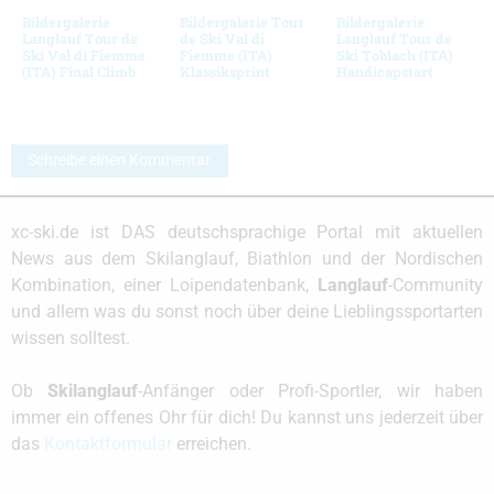
Bildergalerie
Bildergalerie Tour
Bildergalerie
Langlauf Tour de
de Ski Val di
Langlauf Tour de
Ski Val di Fiemme
Fiemme (ITA)
Ski Toblach (ITA)
(ITA) Final Climb
Klassiksprint
Handicapstart
Schreibe einen Kommentar
xc-ski.de ist DAS deutschsprachige Portal mit aktuellen
News aus dem Skilanglauf, Biathlon und der Nordischen
Kombination, einer Loipendatenbank,
Langlauf
-Community
und allem was du sonst noch über deine Lieblingssportarten
wissen solltest.
Ob
Skilanglauf
-Anfänger oder Profi-Sportler, wir haben
immer ein offenes Ohr für dich! Du kannst uns jederzeit über
das
Kontaktformular
erreichen.