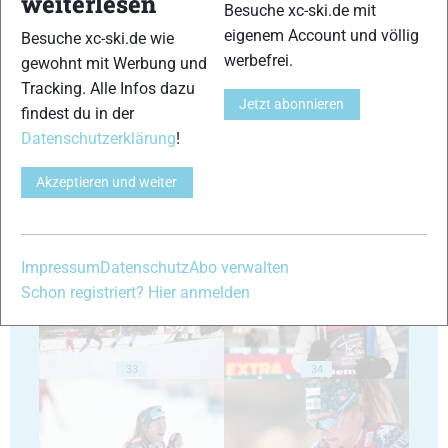
weiterlesen
Besuche xc-ski.de mit
eigenem Account und völlig
Besuche xc-ski.de wie
werbefrei.
gewohnt mit Werbung und
29
30
Tracking. Alle Infos dazu
Jetzt abonnieren
findest du in der
Datenschutzerklärung
!
Akzeptieren und weiter
31
32
Impressum
Datenschutz
Abo verwalten
Schon registriert? Hier anmelden
33
34