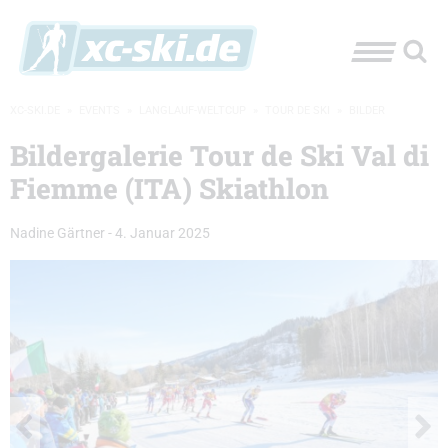
XC-SKI.DE
»
EVENTS
»
LANGLAUF-WELTCUP
»
TOUR DE SKI
»
BILDER
Bildergalerie Tour de Ski Val di
Fiemme (ITA) Skiathlon
Nadine Gärtner
-
4. Januar 2025