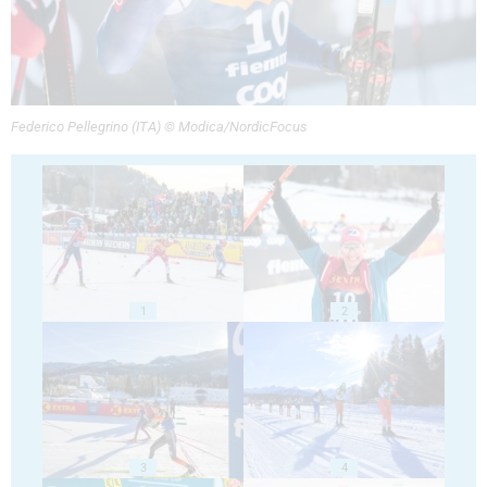
Federico Pellegrino (ITA) © Modica/NordicFocus
1
2
3
4