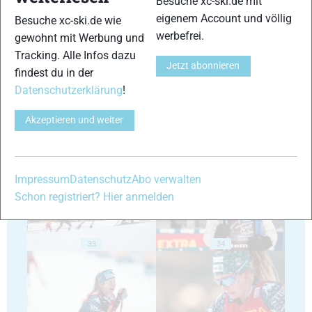
Besuche xc-ski.de mit
eigenem Account und völlig
Besuche xc-ski.de wie
werbefrei.
gewohnt mit Werbung und
29
30
Tracking. Alle Infos dazu
Jetzt abonnieren
findest du in der
Datenschutzerklärung
!
Akzeptieren und weiter
31
32
Impressum
Datenschutz
Abo verwalten
Schon registriert? Hier anmelden
33
34