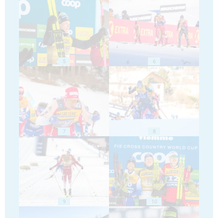
5
6
7
8
9
10