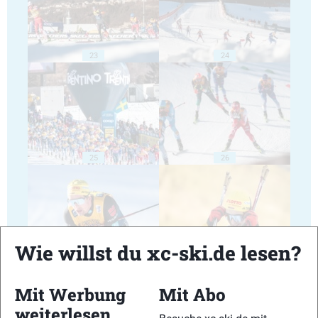
23
24
25
26
Wie willst du xc-ski.de lesen?
27
28
Mit Werbung
Mit Abo
weiterlesen