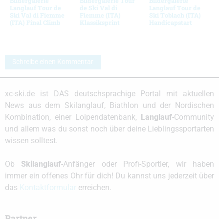
Bildergalerie
Bildergalerie Tour
Bildergalerie
Langlauf Tour de
de Ski Val di
Langlauf Tour de
Ski Val di Fiemme
Fiemme (ITA)
Ski Toblach (ITA)
(ITA) Final Climb
Klassiksprint
Handicapstart
Schreibe einen Kommentar
xc-ski.de ist DAS deutschsprachige Portal mit aktuellen
News aus dem Skilanglauf, Biathlon und der Nordischen
Kombination, einer Loipendatenbank,
Langlauf
-Community
und allem was du sonst noch über deine Lieblingssportarten
wissen solltest.
Ob
Skilanglauf
-Anfänger oder Profi-Sportler, wir haben
immer ein offenes Ohr für dich! Du kannst uns jederzeit über
das
Kontaktformular
erreichen.
Partner