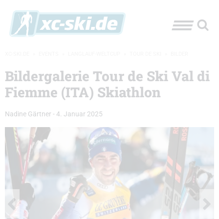
XC-SKI.DE
»
EVENTS
»
LANGLAUF-WELTCUP
»
TOUR DE SKI
»
BILDER
Bildergalerie Tour de Ski Val di
Fiemme (ITA) Skiathlon
Nadine Gärtner
-
4. Januar 2025