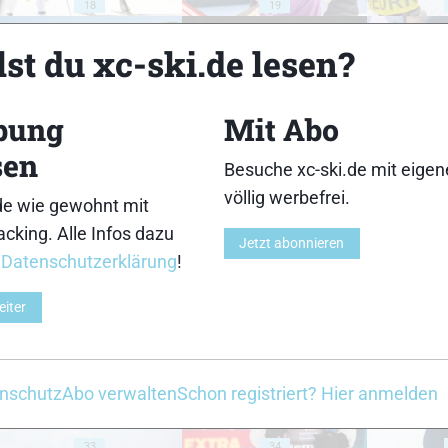
18
19
st du xc-ski.de lesen?
bung
Mit Abo
23
24
sen
Besuche xc-ski.de mit eige
völlig werbefrei.
de wie gewohnt mit
cking. Alle Infos dazu
Jetzt abonnieren
r
Datenschutzerklärung
!
28
29
eiter
nschutz
Abo verwalten
Schon registriert? Hier anmelden
33
34