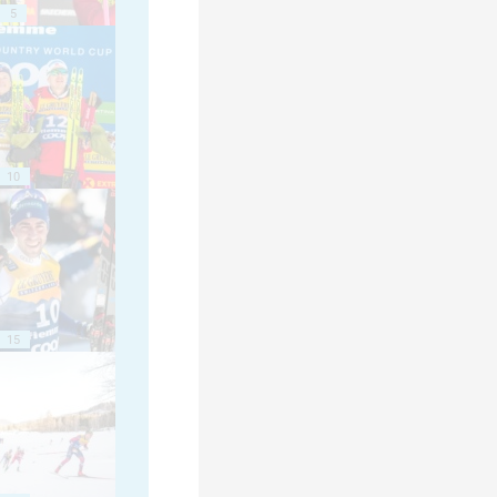
5
10
15