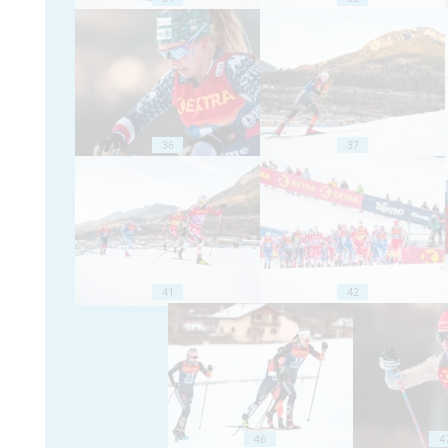
36
37
41
42
46
4