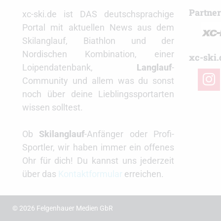
Partne
xc-ski.de ist DAS deutschsprachige
Portal mit aktuellen News aus dem
Skilanglauf, Biathlon und der
Nordischen Kombination, einer
xc-ski.
Loipendatenbank,
Langlauf
-
insta
Community und allem was du sonst
noch über deine Lieblingssportarten
wissen solltest.
Ob
Skilanglauf
-Anfänger oder Profi-
Sportler, wir haben immer ein offenes
Ohr für dich! Du kannst uns jederzeit
über das
Kontaktformular
erreichen.
© 2026 Felgenhauer Medien GbR