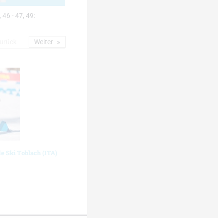
, 46 - 47, 49:
urück
Weiter
de Ski Toblach (ITA)