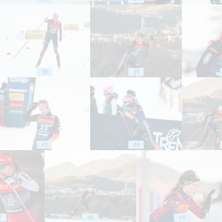
38
39
43
44
7
48
49