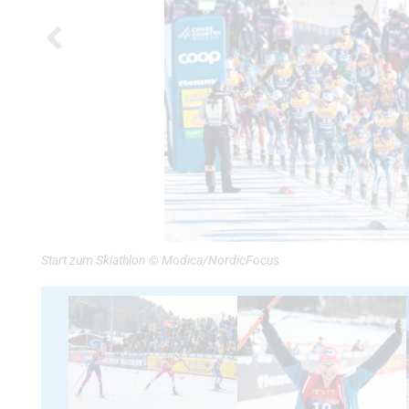
Start zum Skiathlon © Modica/NordicFocus