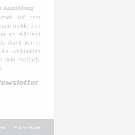
er Anmeldung
ktuell auf dem
Dann melde dich
ter an. Während
 du damit immer
ie wichtigsten
 dein Postfach.
:
gen
Abo verwalten