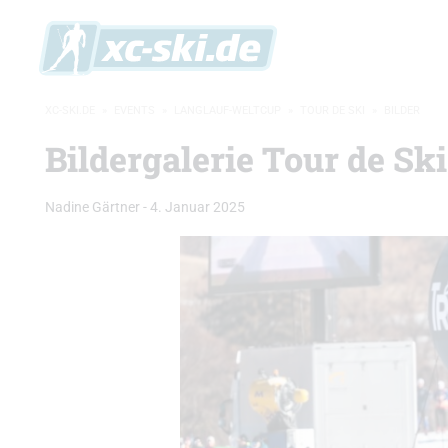
XC-SKI.DE
»
EVENTS
»
LANGLAUF-WELTCUP
»
TOUR DE SKI
»
BILDER
Bildergalerie Tour de Sk
Nadine Gärtner
-
4. Januar 2025