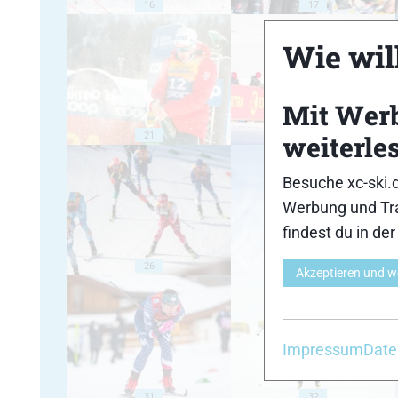
16
17
Wie will
Mit Wer
21
22
weiterle
Besuche xc-ski.
Werbung und Tra
findest du in de
26
27
Akzeptieren und w
Impressum
Date
31
32