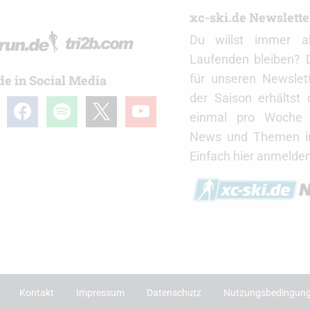
r
xc-ski.de Newslett
Du willst immer a
Laufenden bleiben? 
für unseren Newslet
de in Social Media
der Saison erhältst
gram
facebook
spotify
x
youtube
einmal pro Woche d
News und Themen in
Einfach hier anmelden
Kontakt
Impressum
Datenschutz
Nutzungsbedingun