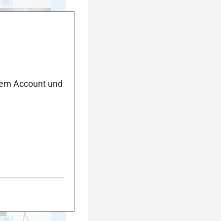
20
25
nem Account und
30
35