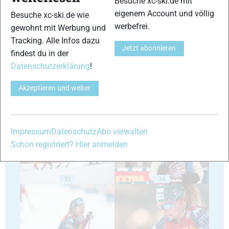
Besuche xc-ski.de mit
eigenem Account und völlig
Besuche xc-ski.de wie
werbefrei.
gewohnt mit Werbung und
29
30
Tracking. Alle Infos dazu
Jetzt abonnieren
findest du in der
Datenschutzerklärung
!
Akzeptieren und weiter
31
32
Impressum
Datenschutz
Abo verwalten
Schon registriert? Hier anmelden
33
34