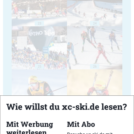
23
24
25
26
Wie willst du xc-ski.de lesen?
27
28
Mit Werbung
Mit Abo
weiterlesen