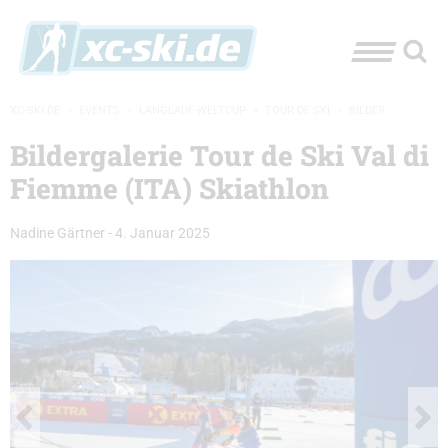
XC-SKI.DE
»
EVENTS
»
LANGLAUF-WELTCUP
»
TOUR DE SKI
»
BILDER
Bildergalerie Tour de Ski Val di
Fiemme (ITA) Skiathlon
Nadine Gärtner
-
4. Januar 2025