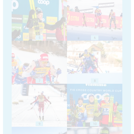
5
6
7
8
9
10