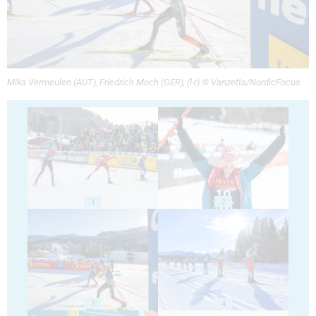
Mika Vermeulen (AUT), Friedrich Moch (GER), (l-r) © Vanzetta/NordicFocus
1
2
3
4