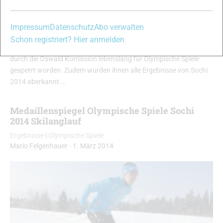
Olympia ausgeschlossen
News
|
Skilanglauf
|
Top-News
Impressum
Datenschutz
Abo verwalten
Mario Felgenhauer
-
1. November 2017
Schon registriert? Hier anmelden
Alexander Legkov und Evgenij Belov sind nach der Anhörung
durch die Oswald Komission lebenslang für Olympische Spiele
gesperrt worden. Zudem wurden ihnen alle Ergebnisse von Sochi
2014 aberkannt …
Medaillenspiegel Olympische Spiele Sochi
2014 Skilanglauf
Ergebnisse
|
Olympische Spiele
Mario Felgenhauer
-
1. März 2014