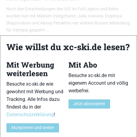
Nach den Entscheidungen des IOC im Fall Legkov und Belov
wurden nun mit Maksim Vylegzhanin, Julia Ivanova, Evgeniya
Shapovalova und Alexey Petukhov vier weitere Russen lebenslang
für Olympia gesperrt …
Wie willst du xc-ski.de lesen?
Mit Werbung
Mit Abo
weiterlesen
Besuche xc-ski.de mit
eigenem Account und völlig
Besuche xc-ski.de wie
werbefrei.
gewohnt mit Werbung und
Tracking. Alle Infos dazu
Jetzt abonnieren
findest du in der
Datenschutzerklärung
!
Akzeptieren und weiter
Legkov und Belov vom IOC lebenslang von