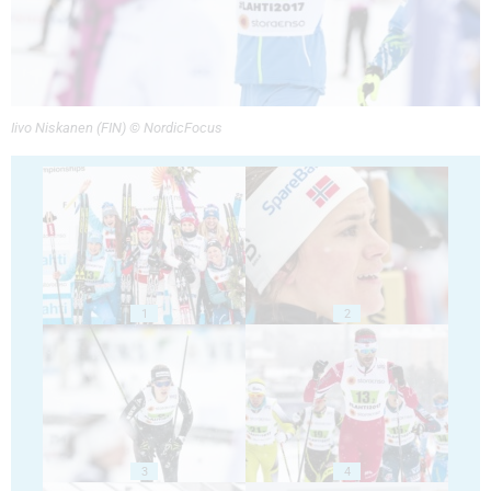
Iivo Niskanen (FIN) © NordicFocus
1
2
3
4