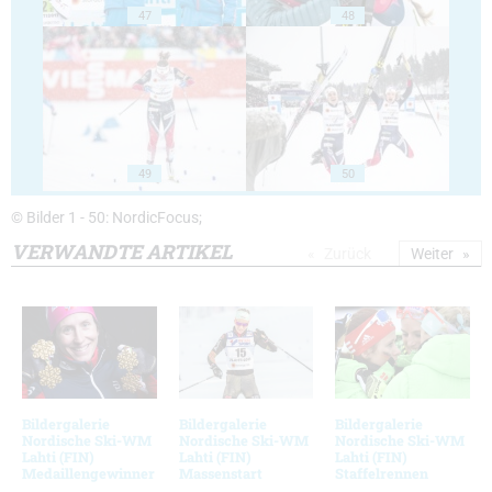
47
48
49
50
© Bilder 1 - 50: NordicFocus;
VERWANDTE ARTIKEL
Zurück
Weiter
Bildergalerie
Bildergalerie
Bildergalerie
Nordische Ski-WM
Nordische Ski-WM
Nordische Ski-WM
Lahti (FIN)
Lahti (FIN)
Lahti (FIN)
Medaillengewinner
Massenstart
Staffelrennen