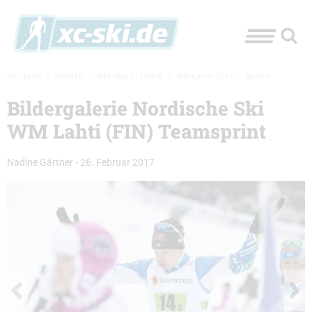
XC-SKI.DE
»
EVENTS
»
WM UND OLYMPIA
»
WM LAHTI 2017
»
BILDER
Bildergalerie Nordische Ski
WM Lahti (FIN) Teamsprint
Nadine Gärtner
-
26. Februar 2017