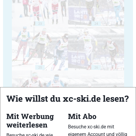
23
24
25
26
Wie willst du xc-ski.de lesen?
27
28
Mit Werbung
Mit Abo
weiterlesen
Besuche xc-ski.de mit
eigenem Account und völlig
Besuche xc-ski.de wie