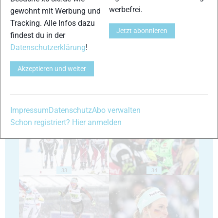
werbefrei.
gewohnt mit Werbung und
Tracking. Alle Infos dazu
Jetzt abonnieren
29
30
findest du in der
Datenschutzerklärung
!
Akzeptieren und weiter
31
32
Impressum
Datenschutz
Abo verwalten
Schon registriert? Hier anmelden
33
34