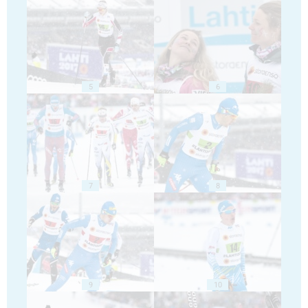
5
6
7
8
9
10