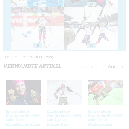
47
48
49
50
© Bilder 1 - 50: NordicFocus;
VERWANDTE ARTIKEL
Zurück
Weiter
Bildergalerie
Bildergalerie
Bildergalerie
Nordische Ski-WM
Nordische Ski-WM
Nordische Ski-WM
Lahti (FIN)
Lahti (FIN)
Lahti (FIN)
Medaillengewinner
Massenstart
Staffelrennen