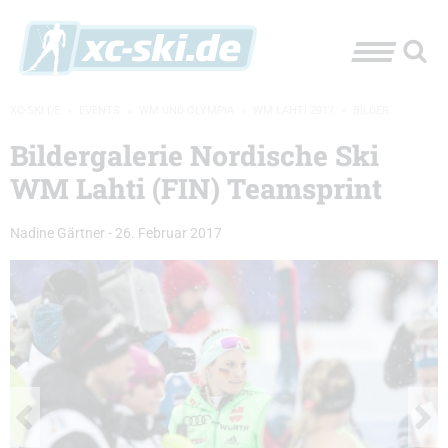
XC-SKI.DE
»
EVENTS
»
WM UND OLYMPIA
»
WM LAHTI 2017
»
BILDER
Bildergalerie Nordische Ski
WM Lahti (FIN) Teamsprint
Nadine Gärtner
-
26. Februar 2017