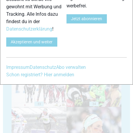
werbefrei.
gewohnt mit Werbung und
Tracking. Alle Infos dazu
Jetzt abonnieren
29
30
findest du in der
Datenschutzerklärung
!
Akzeptieren und weiter
31
32
Impressum
Datenschutz
Abo verwalten
Schon registriert? Hier anmelden
33
34