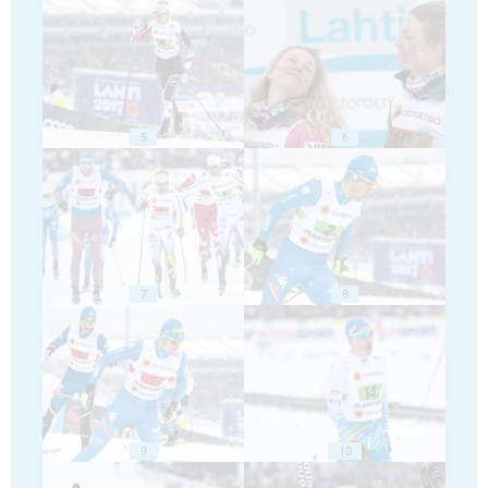
5
6
7
8
9
10