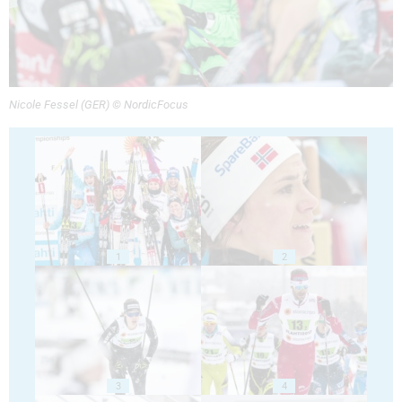
Nicole Fessel (GER) © NordicFocus
1
2
3
4