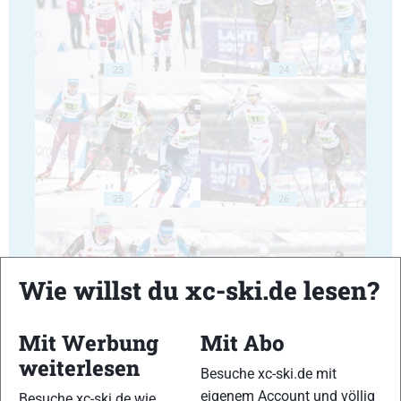
23
24
25
26
Wie willst du xc-ski.de lesen?
27
28
Mit Werbung
Mit Abo
weiterlesen
Besuche xc-ski.de mit
eigenem Account und völlig
Besuche xc-ski.de wie