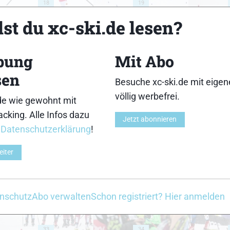
18
19
st du xc-ski.de lesen?
bung
Mit Abo
sen
23
24
Besuche xc-ski.de mit eige
völlig werbefrei.
de wie gewohnt mit
cking. Alle Infos dazu
Jetzt abonnieren
r
Datenschutzerklärung
!
eiter
28
29
nschutz
Abo verwalten
Schon registriert? Hier anmelden
33
34