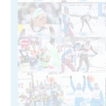
36
37
41
42
46
47