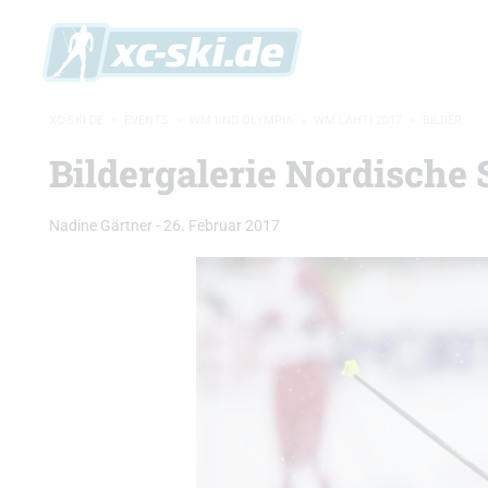
XC-SKI.DE
»
EVENTS
»
WM UND OLYMPIA
»
WM LAHTI 2017
»
BILDER
Bildergalerie Nordische
Nadine Gärtner
-
26. Februar 2017