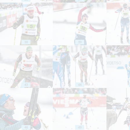
38
39
43
44
48
49