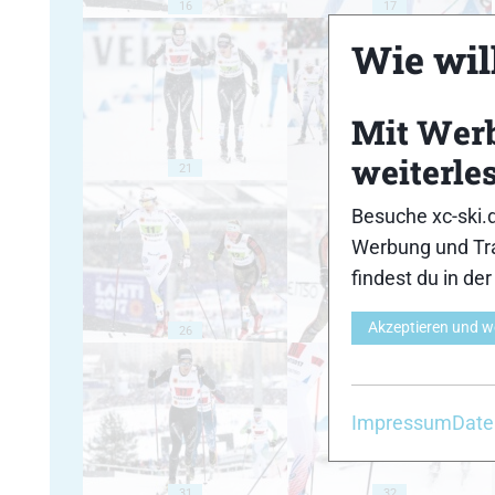
16
17
Wie will
Mit Wer
weiterle
21
22
Besuche xc-ski.
Werbung und Tra
findest du in de
Akzeptieren und w
26
27
Impressum
Date
31
32