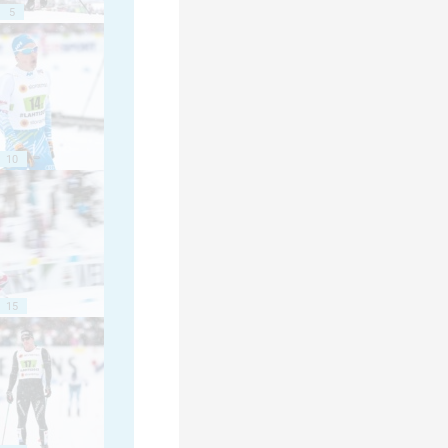
5
10
15