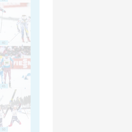
40
45
50