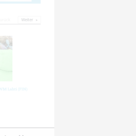
urück
Weiter
-WM Lahti (FIN)