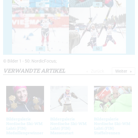
47
48
49
50
© Bilder 1 - 50: NordicFocus;
VERWANDTE ARTIKEL
Zurück
Weiter
Bildergalerie
Bildergalerie
Bildergalerie
Nordische Ski-WM
Nordische Ski-WM
Nordische Ski-WM
Lahti (FIN)
Lahti (FIN)
Lahti (FIN)
Medaillengewinner
Massenstart
Staffelrennen