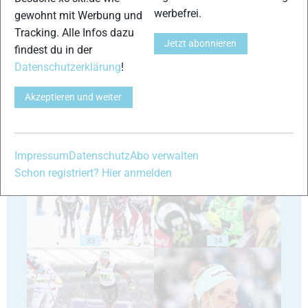
werbefrei.
gewohnt mit Werbung und
Tracking. Alle Infos dazu
Jetzt abonnieren
29
30
findest du in der
Datenschutzerklärung
!
Akzeptieren und weiter
31
32
Impressum
Datenschutz
Abo verwalten
Schon registriert? Hier anmelden
33
34