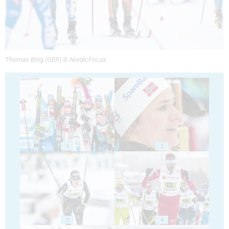
Thomas Bing (GER) © NordicFocus
1
2
3
4