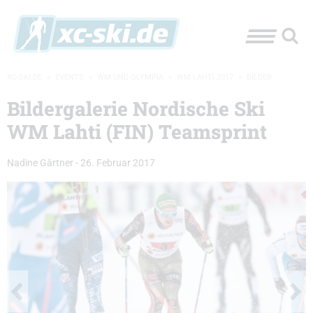
XC-SKI.DE
»
EVENTS
»
WM UND OLYMPIA
»
WM LAHTI 2017
»
BILDER
Bildergalerie Nordische Ski
WM Lahti (FIN) Teamsprint
Nadine Gärtner
-
26. Februar 2017