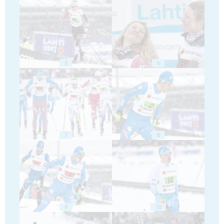
5
6
7
8
9
10