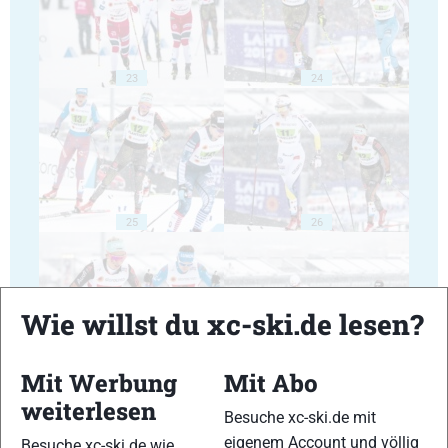
23
24
25
26
Wie willst du xc-ski.de lesen?
27
28
Mit Werbung
Mit Abo
weiterlesen
Besuche xc-ski.de mit
eigenem Account und völlig
Besuche xc-ski.de wie