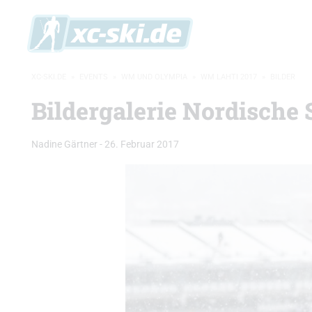
XC-SKI.DE
»
EVENTS
»
WM UND OLYMPIA
»
WM LAHTI 2017
»
BILDER
Bildergalerie Nordische
Nadine Gärtner
-
26. Februar 2017