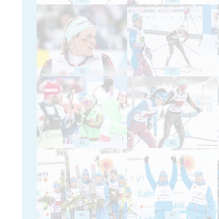
36
37
41
42
46
47