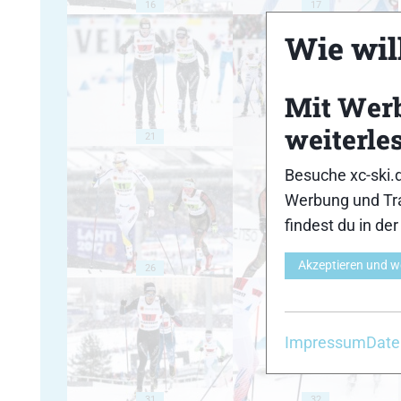
16
17
Wie will
Mit Wer
weiterle
21
22
Besuche xc-ski.
Werbung und Tra
findest du in de
Akzeptieren und w
26
27
Impressum
Date
31
32