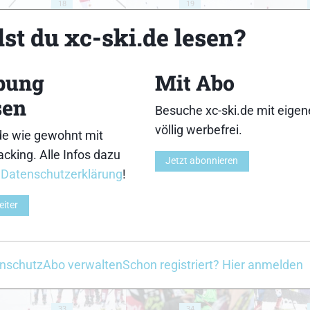
18
19
st du xc-ski.de lesen?
bung
Mit Abo
sen
23
24
Besuche xc-ski.de mit eige
völlig werbefrei.
de wie gewohnt mit
cking. Alle Infos dazu
Jetzt abonnieren
r
Datenschutzerklärung
!
eiter
28
29
nschutz
Abo verwalten
Schon registriert? Hier anmelden
33
34