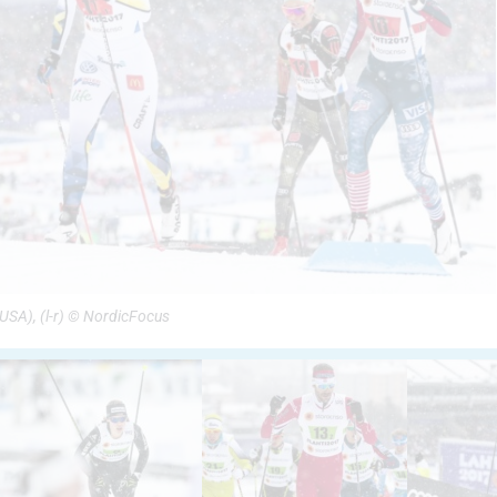
(USA), (l-r) © NordicFocus