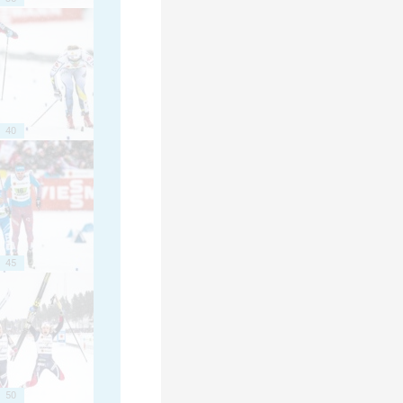
40
45
50