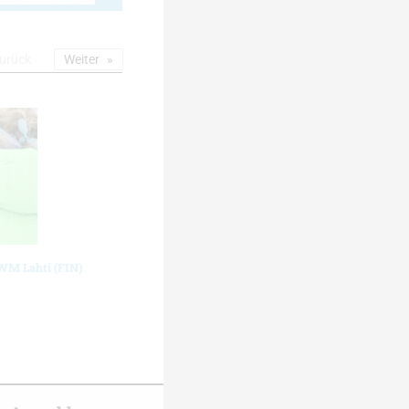
urück
Weiter
-WM Lahti (FIN)