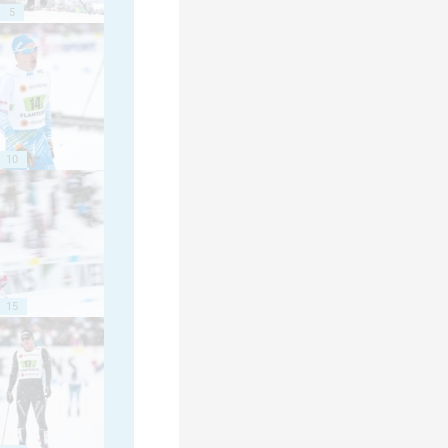
5
10
15