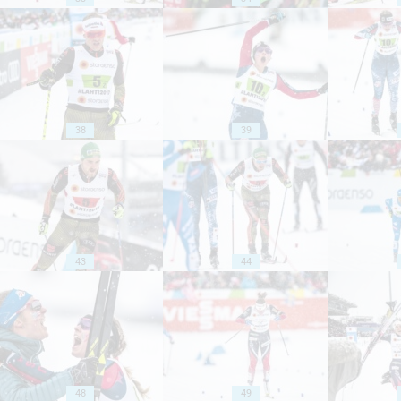
38
39
43
44
48
49