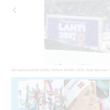
Ida Ingemarsdotter (SWE), Stefanie Boehler (GER), Sadie Bjornsen 