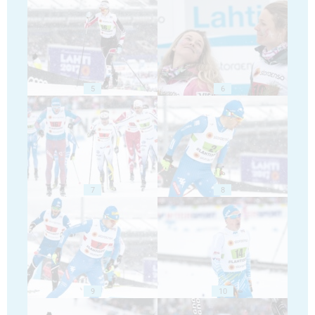
5
6
7
8
9
10