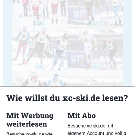
23
24
25
26
Wie willst du xc-ski.de lesen?
27
28
Mit Werbung
Mit Abo
weiterlesen
Besuche xc-ski.de mit
eigenem Account und völlig
Besuche xc-ski.de wie