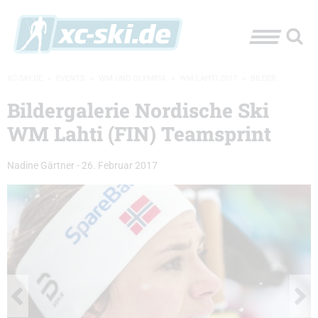
XC-SKI.DE
»
EVENTS
»
WM UND OLYMPIA
»
WM LAHTI 2017
»
BILDER
Bildergalerie Nordische Ski
WM Lahti (FIN) Teamsprint
Nadine Gärtner
-
26. Februar 2017