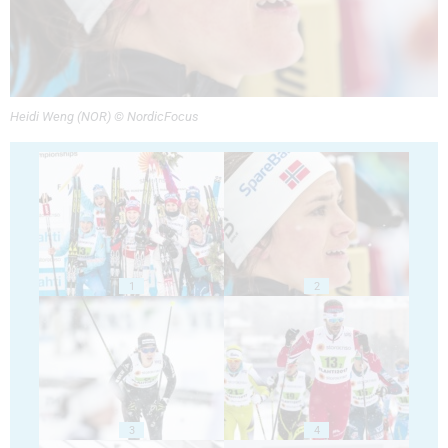
Heidi Weng (NOR) © NordicFocus
1
2
3
4