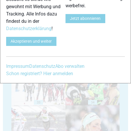
werbefrei.
gewohnt mit Werbung und
Tracking. Alle Infos dazu
Jetzt abonnieren
29
30
findest du in der
Datenschutzerklärung
!
Akzeptieren und weiter
31
32
Impressum
Datenschutz
Abo verwalten
Schon registriert? Hier anmelden
33
34