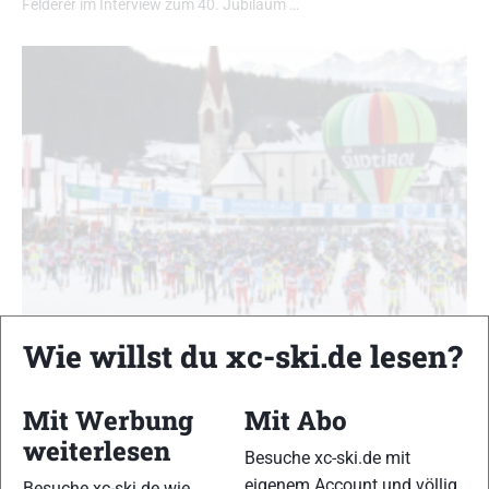
Felderer im Interview zum 40. Jubiläum …
Wie willst du xc-ski.de lesen?
Gsiesertal Lauf: Das war der größte
Skimarathon in Südtirol
Mit Werbung
Mit Abo
Gsieser Tal
|
News
|
Skilanglauf
|
Skimarathon News
weiterlesen
Franziska Müller
-
19. Februar 2023
Besuche xc-ski.de mit
eigenem Account und völlig
Besuche xc-ski.de wie