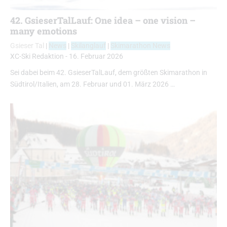
42. GsieserTalLauf: One idea – one vision –
many emotions
Gsieser Tal
|
News
|
Skilanglauf
|
Skimarathon News
XC-Ski Redaktion
-
16. Februar 2026
Sei dabei beim 42. GsieserTalLauf, dem größten Skimarathon in
Südtirol/Italien, am 28. Februar und 01. März 2026 …