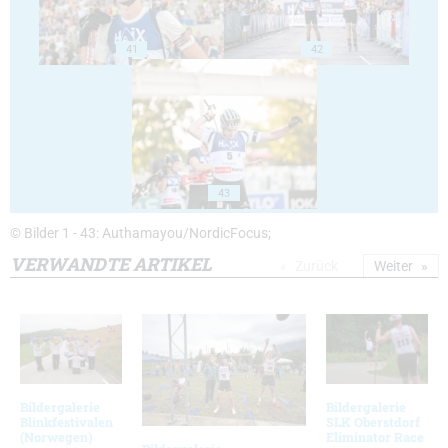
41
42
43
© Bilder 1 - 43: Authamayou/NordicFocus;
VERWANDTE ARTIKEL
Zurück
Weiter
Bildergalerie
Bildergalerie
Blinkfestivalen
SLK Oberstdorf
(Norwegen)
Eliminator Race