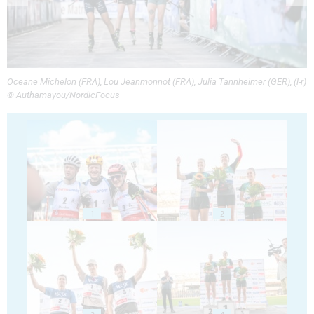
Oceane Michelon (FRA), Lou Jeanmonnot (FRA), Julia Tannheimer (GER), (l-r)
© Authamayou/NordicFocus
1
2