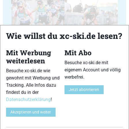
23
24
Wie willst du xc-ski.de lesen?
Mit Werbung
Mit Abo
weiterlesen
Besuche xc-ski.de mit
eigenem Account und völlig
25
26
Besuche xc-ski.de wie
werbefrei.
gewohnt mit Werbung und
Tracking. Alle Infos dazu
Jetzt abonnieren
findest du in der
Datenschutzerklärung
!
27
28
Akzeptieren und weiter