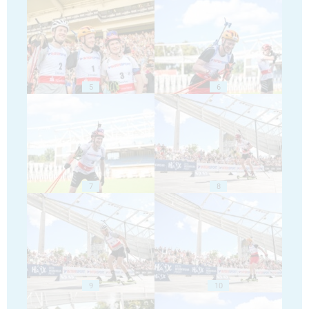
5
6
7
8
9
10