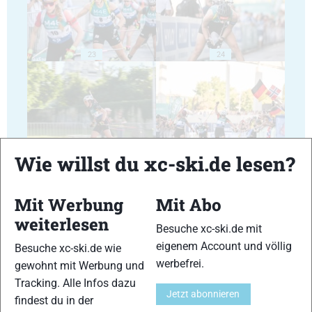
23
24
25
26
Wie willst du xc-ski.de lesen?
Mit Werbung
Mit Abo
weiterlesen
Besuche xc-ski.de mit
eigenem Account und völlig
Besuche xc-ski.de wie
27
28
werbefrei.
gewohnt mit Werbung und
Tracking. Alle Infos dazu
Jetzt abonnieren
findest du in der