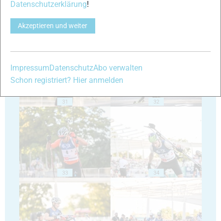
Datenschutzerklärung
!
Akzeptieren und weiter
29
30
Impressum
Datenschutz
Abo verwalten
Schon registriert? Hier anmelden
31
32
33
34