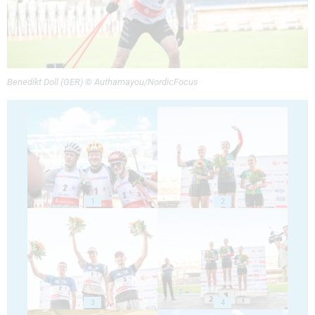
Benedikt Doll (GER) © Authamayou/NordicFocus
1
2
3
4