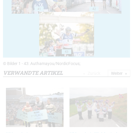
41
42
43
© Bilder 1 - 43: Authamayou/NordicFocus;
VERWANDTE ARTIKEL
Zurück
Weiter