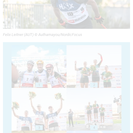
Felix Leitner (AUT) © Authamayou/NordicFocus
1
2
3
4