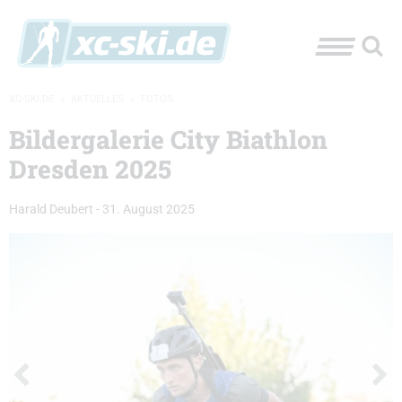
XC-SKI.DE
»
AKTUELLES
»
FOTOS
Bildergalerie City Biathlon
Dresden 2025
Harald Deubert
-
31. August 2025