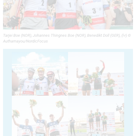
Tarjei Boe (NOR), Johannes Thingnes Boe (NOR), Benedikt Doll (GER), (l-r) ©
Authamayou/NordicFocus
1
2