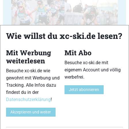
23
24
Wie willst du xc-ski.de lesen?
Mit Werbung
Mit Abo
weiterlesen
Besuche xc-ski.de mit
eigenem Account und völlig
25
26
Besuche xc-ski.de wie
werbefrei.
gewohnt mit Werbung und
Tracking. Alle Infos dazu
Jetzt abonnieren
findest du in der
Datenschutzerklärung
!
27
28
Akzeptieren und weiter