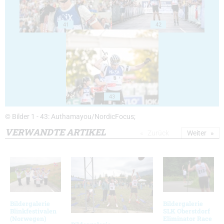
41
42
43
© Bilder 1 - 43: Authamayou/NordicFocus;
VERWANDTE ARTIKEL
Zurück
Weiter
Bildergalerie
Bildergalerie
Blinkfestivalen
SLK Oberstdorf
(Norwegen)
Eliminator Race