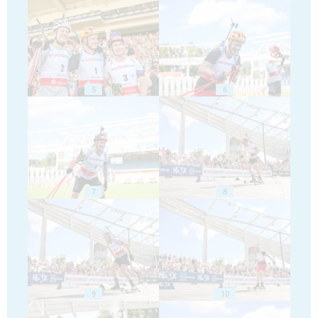
5
6
7
8
9
10