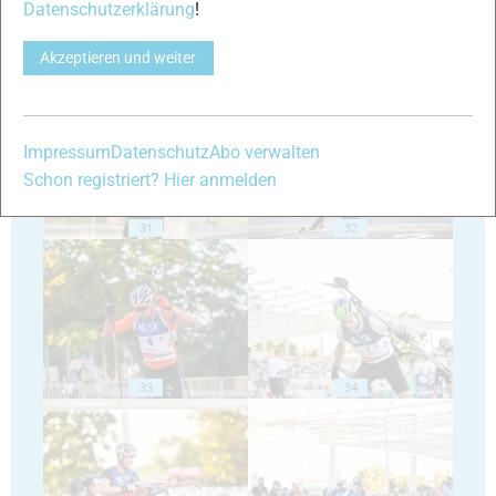
Datenschutzerklärung
!
Akzeptieren und weiter
29
30
Impressum
Datenschutz
Abo verwalten
Schon registriert? Hier anmelden
31
32
33
34