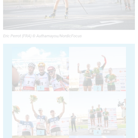
Eric Perrot (FRA) © Authamayou/NordicFocus
1
2
3
4