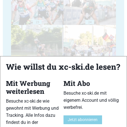
23
24
25
26
Wie willst du xc-ski.de lesen?
Mit Werbung
Mit Abo
weiterlesen
Besuche xc-ski.de mit
eigenem Account und völlig
Besuche xc-ski.de wie
27
28
werbefrei.
gewohnt mit Werbung und
Tracking. Alle Infos dazu
Jetzt abonnieren
findest du in der