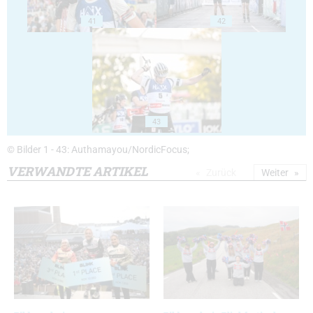
41
42
43
© Bilder 1 - 43: Authamayou/NordicFocus;
VERWANDTE ARTIKEL
Zurück
Weiter