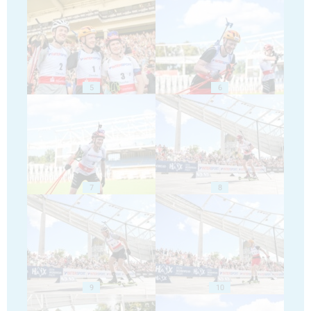
5
6
7
8
9
10