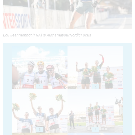
Lou Jeanmonnot (FRA) © Authamayou/NordicFocus
1
2
3
4