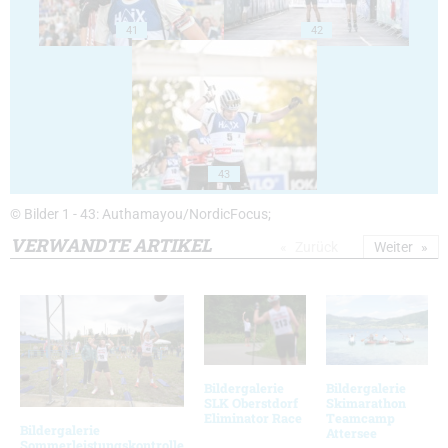
41
42
43
© Bilder 1 - 43: Authamayou/NordicFocus;
VERWANDTE ARTIKEL
Zurück
Weiter
Bildergalerie
Bildergalerie
SLK Oberstdorf
Skimarathon
Eliminator Race
Teamcamp
Bildergalerie
Attersee
Sommerleistungskontrolle