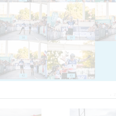
38
39
42
43
Z