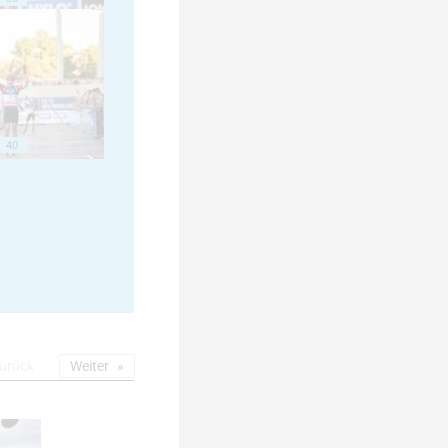
40
urück
Weiter