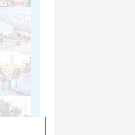
5
10
15