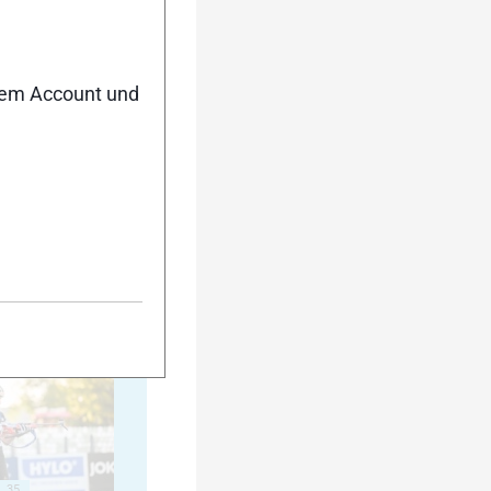
20
nem Account und
25
30
35