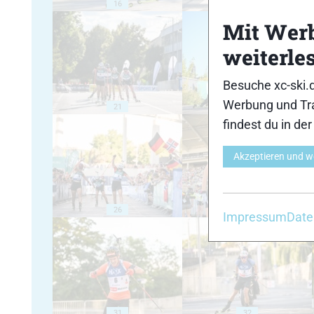
16
17
Mit Wer
weiterle
Besuche xc-ski.
Werbung und Tra
21
22
findest du in de
Akzeptieren und w
26
27
Impressum
Date
31
32