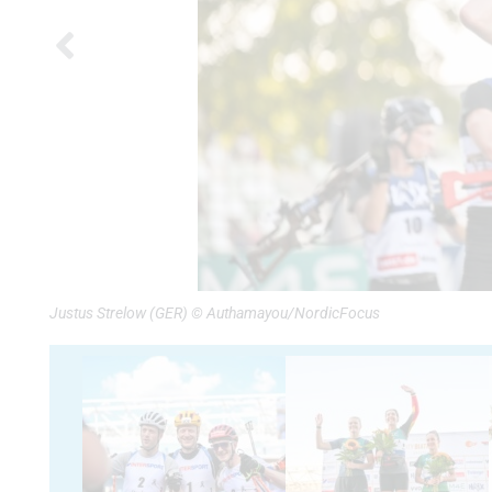
Justus Strelow (GER) © Authamayou/NordicFocus