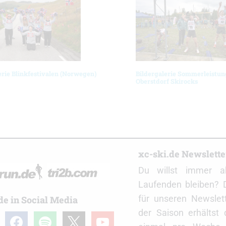
erie Blinkfestivalen (Norwegen)
Bildergalerie Sommerleistun
Oberstdorf Skirocks
r
xc-ski.de Newslett
Du willst immer a
Laufenden bleiben? 
für unseren Newslet
de in Social Media
der Saison erhältst
gram
facebook
spotify
x
youtube