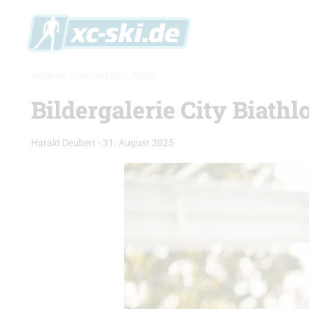
XC-SKI.DE
»
AKTUELLES
»
FOTOS
Bildergalerie City Biath
Harald Deubert
-
31. August 2025