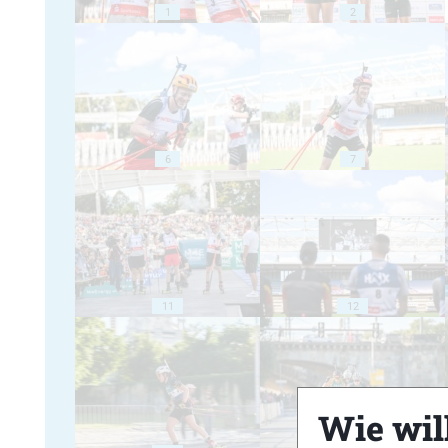
1
2
6
7
11
12
Wie will