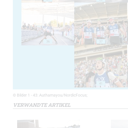
36
37
41
© Bilder 1 - 43: Authamayou/NordicFocus;
VERWANDTE ARTIKEL