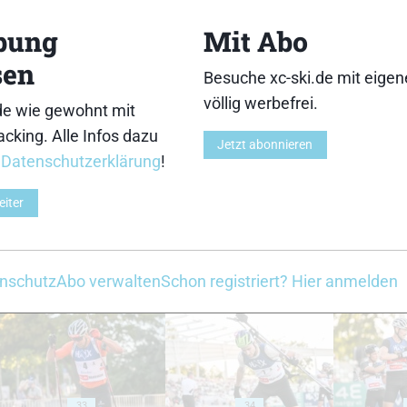
18
19
bung
Mit Abo
sen
Besuche xc-ski.de mit eige
völlig werbefrei.
de wie gewohnt mit
cking. Alle Infos dazu
23
24
Jetzt abonnieren
r
Datenschutzerklärung
!
eiter
28
29
nschutz
Abo verwalten
Schon registriert? Hier anmelden
33
34