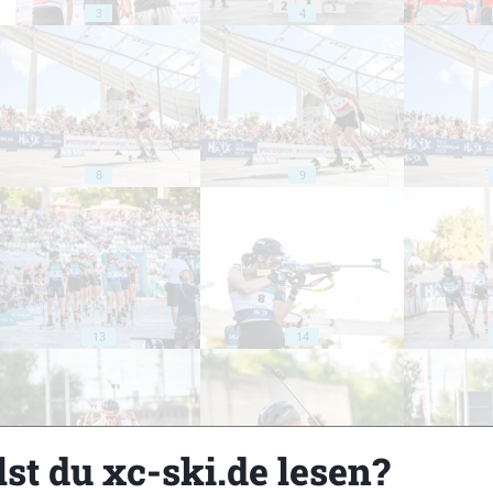
3
4
8
9
13
14
st du xc-ski.de lesen?