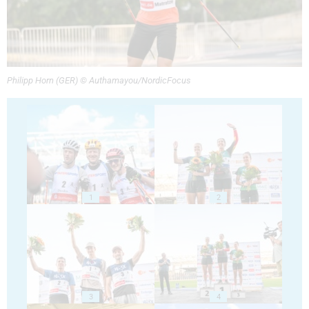
Philipp Horn (GER) © Authamayou/NordicFocus
1
2
3
4