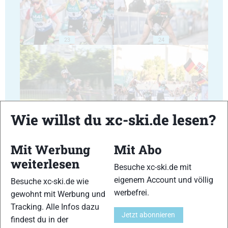
23
24
25
26
Wie willst du xc-ski.de lesen?
Mit Werbung
Mit Abo
weiterlesen
Besuche xc-ski.de mit
eigenem Account und völlig
Besuche xc-ski.de wie
27
28
werbefrei.
gewohnt mit Werbung und
Tracking. Alle Infos dazu
Jetzt abonnieren
findest du in der