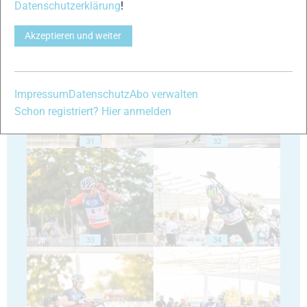
Datenschutzerklärung
!
Akzeptieren und weiter
29
30
Impressum
Datenschutz
Abo verwalten
Schon registriert? Hier anmelden
31
32
33
34