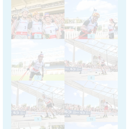
5
6
7
8
9
10