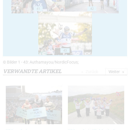
41
42
43
© Bilder 1 - 43: Authamayou/NordicFocus;
VERWANDTE ARTIKEL
Zurück
Weiter