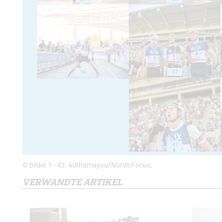
36
37
41
© Bilder 1 - 43: Authamayou/NordicFocus;
VERWANDTE ARTIKEL