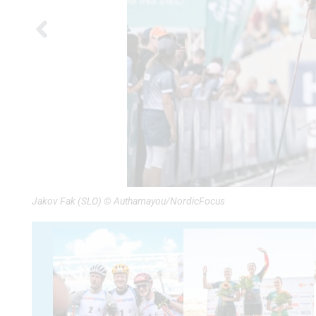
Jakov Fak (SLO) © Authamayou/NordicFocus