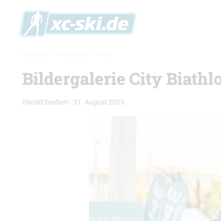
XC-SKI.DE
»
AKTUELLES
»
FOTOS
Bildergalerie City Biath
Harald Deubert
-
31. August 2025