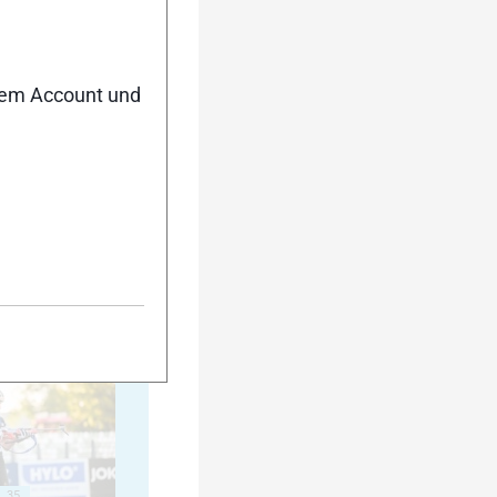
20
nem Account und
25
30
35