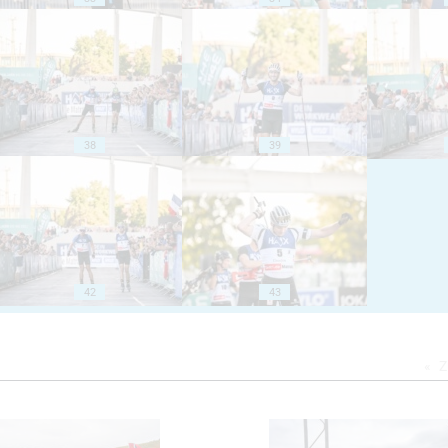
38
39
42
43
Z