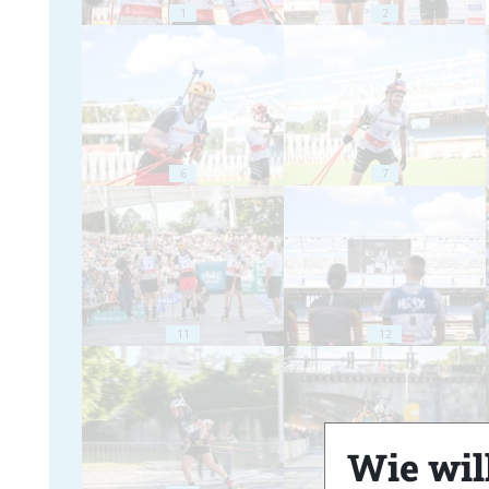
1
2
6
7
11
12
Wie will