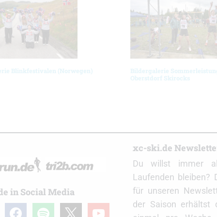
erie Blinkfestivalen (Norwegen)
Bildergalerie Sommerleistun
Oberstdorf Skirocks
r
xc-ski.de Newslett
Du willst immer a
Laufenden bleiben? 
für unseren Newslet
de in Social Media
der Saison erhältst
gram
facebook
spotify
x
youtube