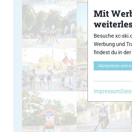
16
17
Mit Wer
weiterle
Besuche xc-ski.
Werbung und Tra
21
22
findest du in de
Akzeptieren und w
26
27
Impressum
Date
31
32