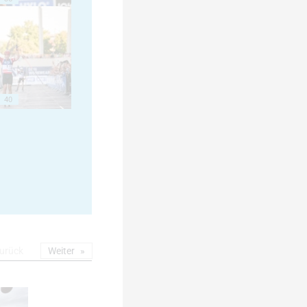
40
urück
Weiter