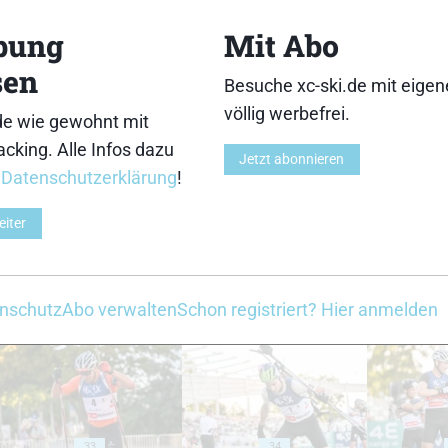
18
19
bung
Mit Abo
sen
Besuche xc-ski.de mit eige
völlig werbefrei.
de wie gewohnt mit
cking. Alle Infos dazu
23
24
Jetzt abonnieren
r
Datenschutzerklärung
!
eiter
28
29
nschutz
Abo verwalten
Schon registriert? Hier anmelden
33
34