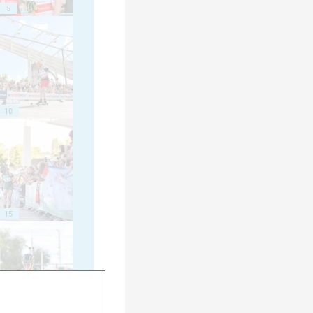
5
10
15