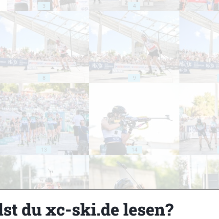
3
4
8
9
13
14
st du xc-ski.de lesen?