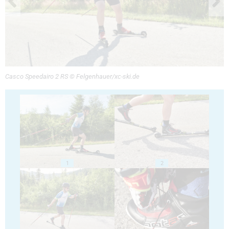
Casco Speedairo 2 RS © Felgenhauer/xc-ski.de
1
2