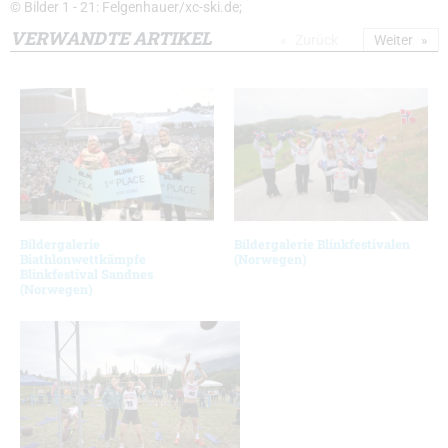
© Bilder 1 - 21: Felgenhauer/xc-ski.de;
VERWANDTE ARTIKEL
Zurück
Weiter
Bildergalerie
Bildergalerie Blinkfestivalen
Biathlonwettkämpfe
(Norwegen)
Blinkfestival Sandnes
(Norwegen)