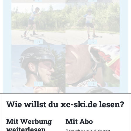
11
12
13
14
Wie willst du xc-ski.de lesen?
Mit Werbung
Mit Abo
15
16
weiterlesen