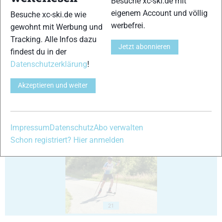
Besuche xc-ski.de mit
eigenem Account und völlig
Besuche xc-ski.de wie
werbefrei.
gewohnt mit Werbung und
Tracking. Alle Infos dazu
Jetzt abonnieren
findest du in der
Datenschutzerklärung
!
17
18
Akzeptieren und weiter
Impressum
Datenschutz
Abo verwalten
19
20
Schon registriert? Hier anmelden
21