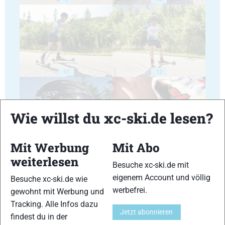
11
12
Wie willst du xc-ski.de lesen?
Mit Werbung
Mit Abo
13
14
weiterlesen
Besuche xc-ski.de mit
eigenem Account und völlig
Besuche xc-ski.de wie
werbefrei.
gewohnt mit Werbung und
Tracking. Alle Infos dazu
Jetzt abonnieren
findest du in der
15
16