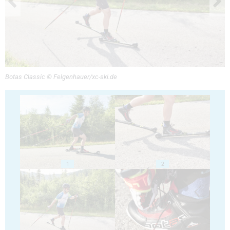
Botas Classic © Felgenhauer/xc-ski.de
1
2