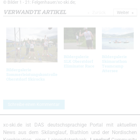
© Bilder 1 - 21: Felgenhauer/xc-ski.de;
VERWANDTE ARTIKEL
Zurück
Weiter
Bildergalerie
Bildergalerie
SLK Oberstdorf
Skimarathon
Eliminator Race
Teamcamp
Bildergalerie
Attersee
Sommerleistungskontrolle
Oberstdorf Skirocks
Schreibe einen Kommentar
xc-ski.de ist DAS deutschsprachige Portal mit aktuellen
News aus dem Skilanglauf, Biathlon und der Nordischen
Kombination, einer Loipendatenbank,
Langlauf
-Community