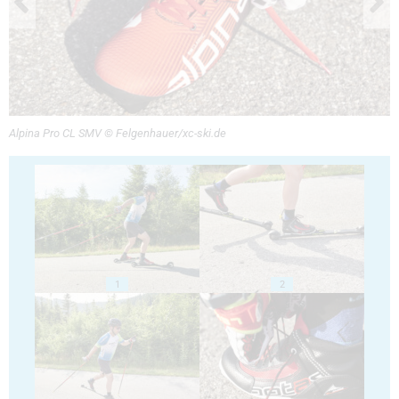
Alpina Pro CL SMV © Felgenhauer/xc-ski.de
1
2