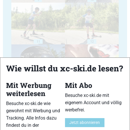
11
12
Wie willst du xc-ski.de lesen?
Mit Werbung
Mit Abo
13
14
weiterlesen
Besuche xc-ski.de mit
eigenem Account und völlig
Besuche xc-ski.de wie
werbefrei.
gewohnt mit Werbung und
Tracking. Alle Infos dazu
Jetzt abonnieren
findest du in der
15
16