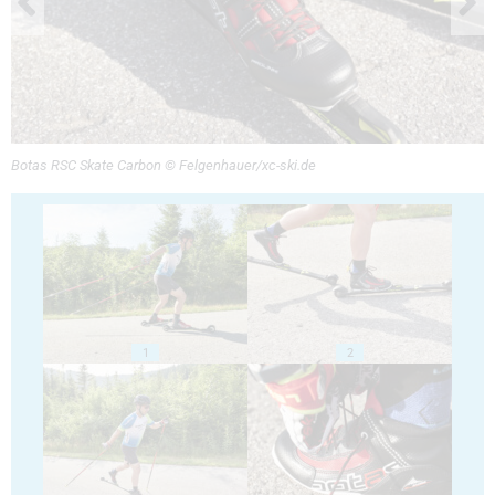
Botas RSC Skate Carbon © Felgenhauer/xc-ski.de
1
2