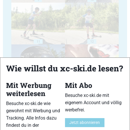
11
12
Wie willst du xc-ski.de lesen?
Mit Werbung
Mit Abo
13
14
weiterlesen
Besuche xc-ski.de mit
eigenem Account und völlig
Besuche xc-ski.de wie
werbefrei.
gewohnt mit Werbung und
Tracking. Alle Infos dazu
Jetzt abonnieren
findest du in der
15
16