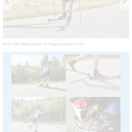
Botas RSC Skate Carbon © Felgenhauer/xc-ski.de
1
2