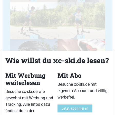
11
12
Wie willst du xc-ski.de lesen?
Mit Werbung
Mit Abo
13
14
weiterlesen
Besuche xc-ski.de mit
eigenem Account und völlig
Besuche xc-ski.de wie
werbefrei.
gewohnt mit Werbung und
Tracking. Alle Infos dazu
Jetzt abonnieren
findest du in der
15
16