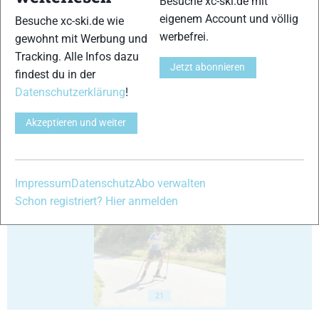
Besuche xc-ski.de mit
eigenem Account und völlig
Besuche xc-ski.de wie
werbefrei.
gewohnt mit Werbung und
Tracking. Alle Infos dazu
Jetzt abonnieren
findest du in der
Datenschutzerklärung
!
17
18
Akzeptieren und weiter
Impressum
Datenschutz
Abo verwalten
19
20
Schon registriert? Hier anmelden
21