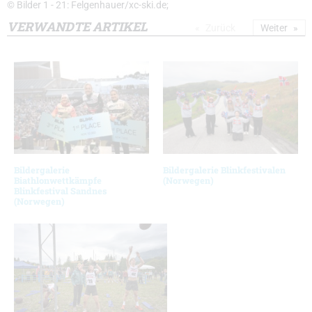
© Bilder 1 - 21: Felgenhauer/xc-ski.de;
VERWANDTE ARTIKEL
Zurück
Weiter
Bildergalerie
Bildergalerie Blinkfestivalen
Biathlonwettkämpfe
(Norwegen)
Blinkfestival Sandnes
(Norwegen)