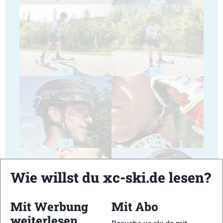
11
12
13
14
Wie willst du xc-ski.de lesen?
Mit Werbung
Mit Abo
15
16
weiterlesen