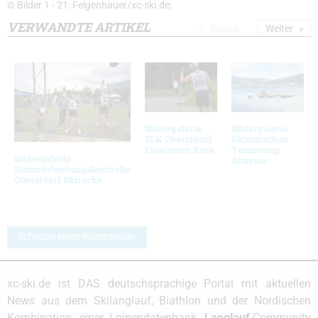
© Bilder 1 - 21: Felgenhauer/xc-ski.de;
VERWANDTE ARTIKEL
Zurück
Weiter
Bildergalerie
Bildergalerie
SLK Oberstdorf
Skimarathon
Eliminator Race
Teamcamp
Bildergalerie
Attersee
Sommerleistungskontrolle
Oberstdorf Skirocks
Schreibe einen Kommentar
xc-ski.de ist DAS deutschsprachige Portal mit aktuellen
News aus dem Skilanglauf, Biathlon und der Nordischen
Kombination, einer Loipendatenbank,
Langlauf
-Community