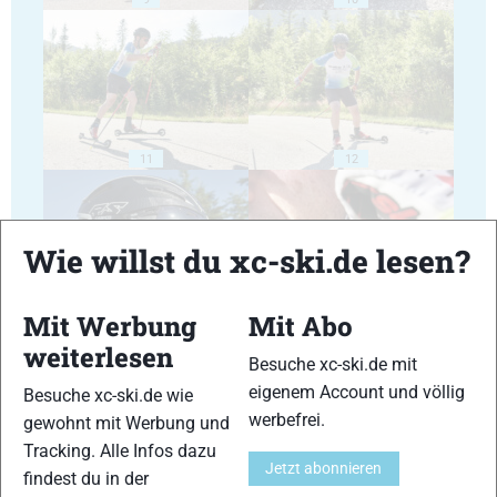
11
12
Wie willst du xc-ski.de lesen?
Mit Werbung
Mit Abo
13
14
weiterlesen
Besuche xc-ski.de mit
eigenem Account und völlig
Besuche xc-ski.de wie
werbefrei.
gewohnt mit Werbung und
Tracking. Alle Infos dazu
Jetzt abonnieren
findest du in der
15
16