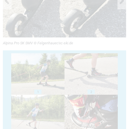
Alpina Pro SK SMV © Felgenhauer/xc-ski.de
1
2