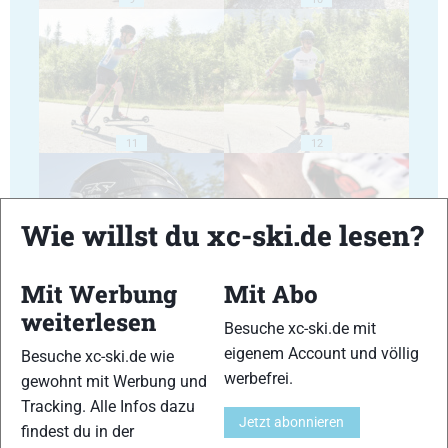
11
12
Wie willst du xc-ski.de lesen?
Mit Werbung
Mit Abo
13
14
weiterlesen
Besuche xc-ski.de mit
eigenem Account und völlig
Besuche xc-ski.de wie
werbefrei.
gewohnt mit Werbung und
Tracking. Alle Infos dazu
Jetzt abonnieren
findest du in der
15
16