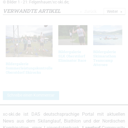
© Bilder 1 - 21: Felgenhauer/xc-ski.de;
VERWANDTE ARTIKEL
Zurück
Weiter
Bildergalerie
Bildergalerie
SLK Oberstdorf
Skimarathon
Eliminator Race
Teamcamp
Bildergalerie
Attersee
Sommerleistungskontrolle
Oberstdorf Skirocks
Schreibe einen Kommentar
xc-ski.de ist DAS deutschsprachige Portal mit aktuellen
News aus dem Skilanglauf, Biathlon und der Nordischen
Kombination, einer Loipendatenbank,
Langlauf
-Community